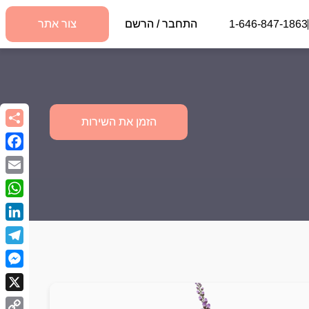
1-646-847-1863
התחבר / הרשם
צור אתר
הזמן את השירות
book
Email
sApp
kedIn
egram
nger
X