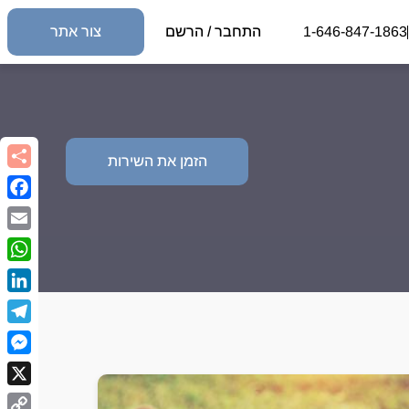
1-646-847-1863
התחבר / הרשם
צור אתר
הזמן את השירות
book
Email
sApp
kedIn
egram
nger
X