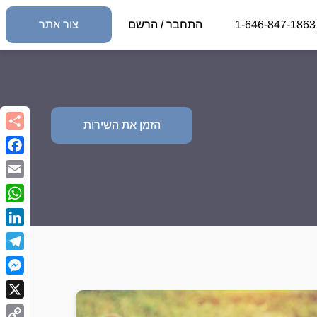
1-646-847-1863
התחבר / הרשם
צור אתר
הזמן את השירות
book
Email
sApp
kedIn
egram
nger
X