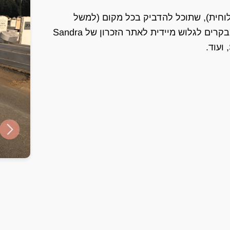
ט עם קוד QR (מדבקה או לוחית), שתוכל להדביק בכל מקום (למשל
במקום הקבורה של Sandra) - והוא יאפשר למבקרים לגלוש מיידית לאתר הזכרון של Sandra
ide