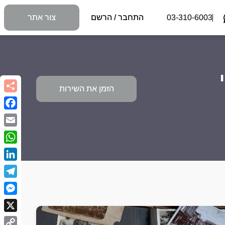
03-310-6003
התחבר / הרשם
צור אתר
הזמן את השירות
book
Email
sApp
kedIn
egram
nger
X