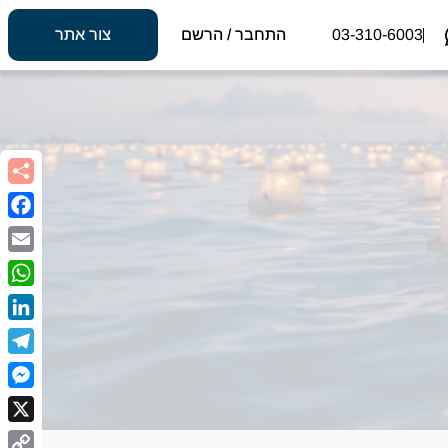
03-310-6003
התחבר / הרשם
צור אתר
book
Email
sApp
kedIn
egram
nger
X