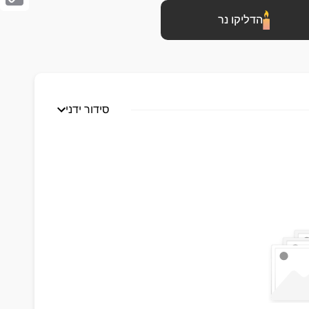
Copy
הדליקו נר
Link
סידור ידני