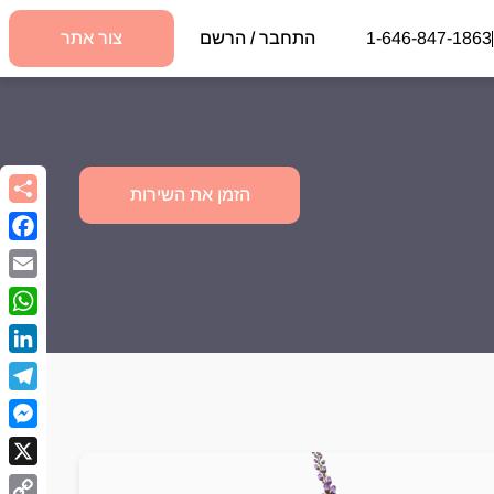
1-646-847-1863
התחבר / הרשם
צור אתר
הזמן את השירות
book
Email
sApp
kedIn
egram
nger
X