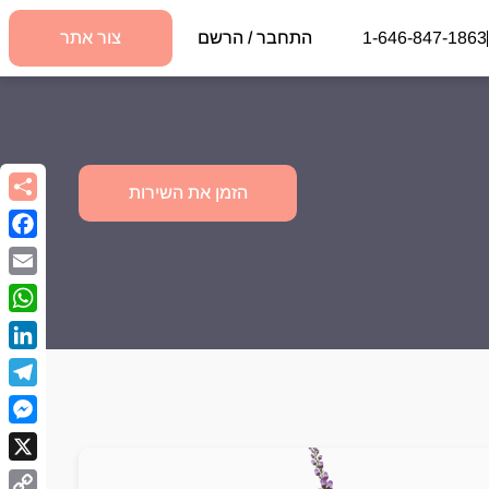
1-646-847-1863
התחבר / הרשם
צור אתר
הזמן את השירות
book
Email
sApp
kedIn
egram
nger
X