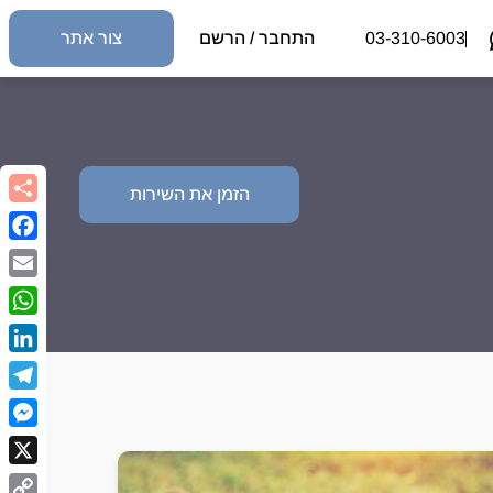
03-310-6003
התחבר / הרשם
צור אתר
הזמן את השירות
book
Email
sApp
kedIn
egram
nger
X