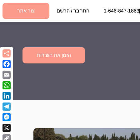
1-646-847-1863
התחבר / הרשם
צור אתר
הזמן את השירות
book
Email
sApp
kedIn
egram
nger
X