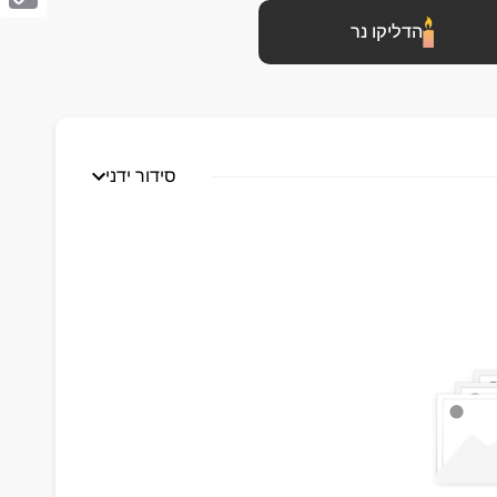
Copy
הדליקו נר
Link
סידור ידני