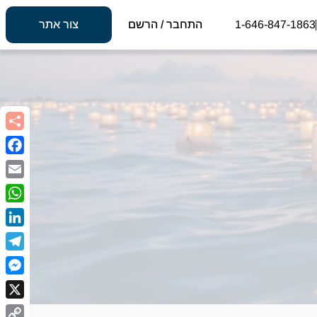
1-646-847-1863
התחבר / הרשם
צור אתר
book
Email
sApp
kedIn
egram
nger
X