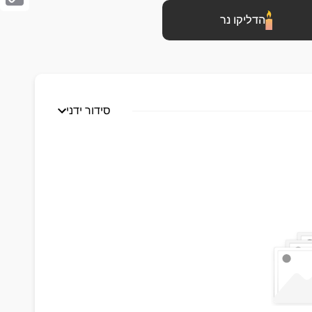
Copy
הדליקו נר
Link
סידור ידני