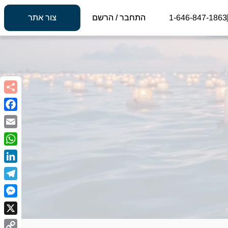
1-646-847-1863
התחבר / הרשם
צור אתר
book
Email
sApp
kedIn
egram
nger
X