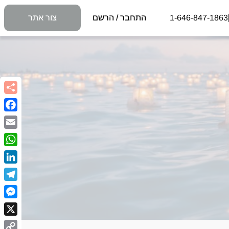
1-646-847-1863
התחבר / הרשם
צור אתר
book
Email
sApp
kedIn
egram
nger
X