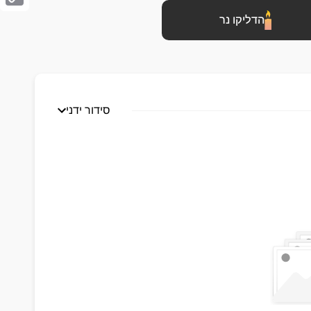
Copy
הדליקו נר
Link
סידור ידני