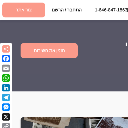
1-646-847-1863
התחבר / הרשם
צור אתר
הזמן את השירות
book
Email
sApp
kedIn
egram
nger
X