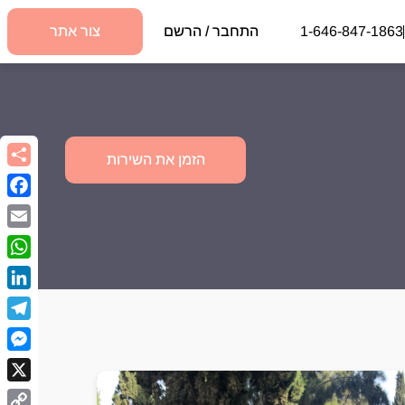
1-646-847-1863
התחבר / הרשם
צור אתר
הזמן את השירות
book
Email
sApp
kedIn
egram
nger
X