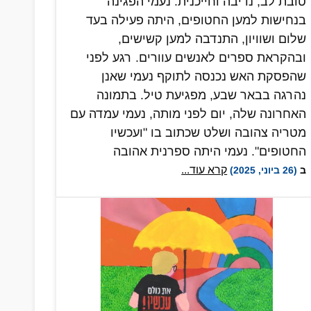
טובת לב, נדיבה וחייכנית. נעמי הפגינה
בנחישות למען החטופים, היתה פעילה בעד
שלום ושוויון, התנדבה למען קשישים,
ובהקראת ספרים לאנשים עוורים. רגע לפני
שהפסקת האש נכנסה לתוקף נעמי שאנן
נהרגה בבאר שבע, מפגיעת טיל. בתמונה
האחרונה שלה, יום לפני מותה, נעמי עמדה עם
מטריה צהובה ושלט שכתוב בו "ועכשיו
החטופים". נעמי היתה ספרנית אהובה
בספרייה של אוניברסיטת בן גוריון, לכן ציירתי
קרא עוד...
ב
(26 ביוני, 2025)
אותה בדרך אל ארץ פלאות, שבה המלחמות
הן נגד פיראטים עם חרבות עץ, ואין מקלטים
וממ"דים, רק מחילות של ארנבים וגינות
פרחים עם אנשי פח ודחלילים. היי שלום נעמי
שאנן.