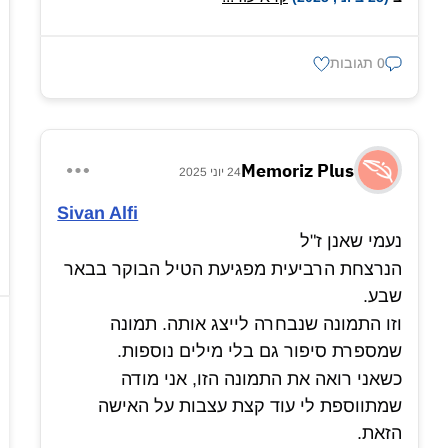
שאנן
שהיתה אחראית על ריכוז ההכשרה של
הצוותים הראשונים.
0 תגובות
נעמי שאנן נרצחה בממ״ד בהתקפה האירנית
האחרונה על באר שבע.
בצוואתה ביקשה לא להיקבר.
Memoriz Plus
24 יוני 2025
Sivan Alfi
נעמי שאנן ז"ל
הנרצחת הרביעית מפגיעת הטיל הבוקר בבאר
שבע.
וזו התמונה שנבחרה לייצג אותה. תמונה
שמספרת סיפור גם בלי מילים נוספות.
כשאני רואה את התמונה הזו, אני מודה
שמתווספת לי עוד קצת עצבות על האישה
הזאת.