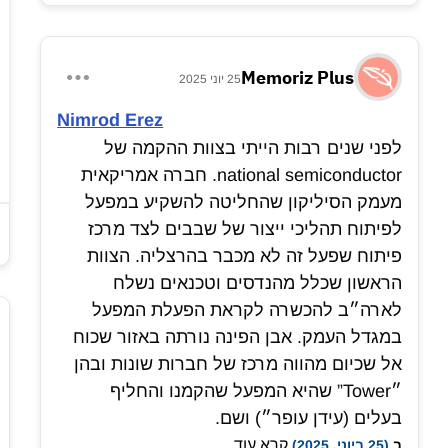
Memoriz Plus
25 יוני 2025
Nimrod Erez
לפני שנים רבות הייתי בצוות ההקמה של
national semiconductor. חברה אמריקאית
מעמק הסיליקון שהחליטה להשקיע במפעל
לפיתוח תהליכי ייצור של שבבים לצד מרכז
פיתוח שפעל זה לא מכבר בהרצליה. הצוות
הראשון שכלל מהנדסים וטכנאים נשלח
לארה״ב להכשרה לקראת הפעלת המפעל
במגדל העמק. אבן הפינה נורתה באזור שכוח
אל שכיום מהווה מרכז של חברות שונות ובהן
״Tower” שהיא המפעל שהקמנו והחליף
בעלים (עידן עופר״) ושם.
קרא עוד...
בצוות ההקמה היתה בחורה צעירה בשם
נעמי
ב
(25 ביוני, 2025)