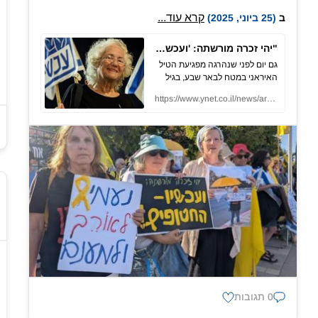
קרא עוד...
ב
(25 ביוני, 2025)
"יהי זכרה מורשתה: 'ועכשיו - החטופים'" | המחאה השקטה לכבודה של נעמי שאנן
גם יום לפני שנהרגה מפגיעת הטיל
האיראני במטח לבאר שבע, בגיל
73, נעמי שאנן יצאה לצמתים
https://www.ynet.co.il/news/article/hypodktnle#autoplay
ונשאה שלטים למען השבת
החטופים. במקום שבו היא נהגה
לעמוד התכנסו עשרות אנשים,
במשמרת מחאה שקטה לזכרה של
מי שהפכה לסמל של דאגה לאחר:
"אובדן טרגי, אין אנשים שדואגים
קודם לאחרים ואחר כך לעצמם"
0 תגובות