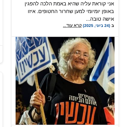
אני קוראת עליה שהיא באמת הלכה להפגין
באופן יומיומי למען שחרור החטופים. איזו
אישה טובה...
קרא עוד...
ב
(24 ביוני, 2025)
ואז אני חושבת על זה שלא כולם יראו את
התמונה הזאת ויחשבו כמוני. שיש אנשים
שיראו את התמונה ויחשבו שהגיע לה לההרג
(וגם קוראת תגובות כאלה...)
ומתווספת לי עוד קצת עצבות