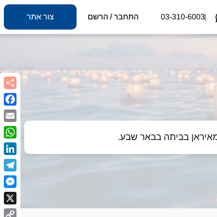
03-310-6003
התחבר / הרשם
צור אתר
book
Email
sApp
kedIn
egram
nger
X