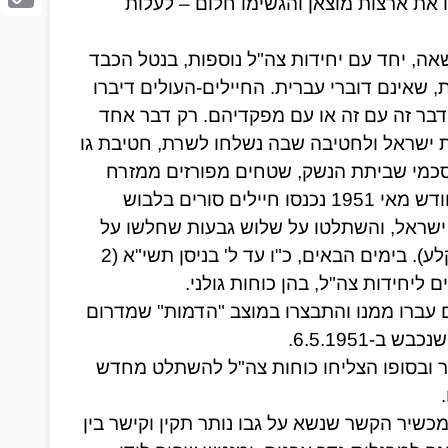
קשה. היו אלו בעיקר משפחות מרובות ילדים, אשר עזבו את ארצות מוצאן והגשימו חלום – לעלות 
Copy
Link
עולים בגילאים המתאימים גויסו לצבא, וחטיבת גולני נשאה, יחד עם יחידות צה"ל נוספות, בנטל הכבד 
של קליטת עולים בעלי מורשת תרבותית ייחודית ומגוונת, שאינם דוברי עברית. החיילים-העולים דיברו 
בבליל שפות איתן הגיעו מארצות מוצאם, ובקושי יכלו לדבר זה עם זה או עם מפקדיהם. רק דבר אחד 
 ישראל ולחטיבה שבה נשלחו לשרת, חטיבת גולני".
לאחר סיום מלחמת העצמאות נקבעו בשנת 1949, בהסכמי שביתת הנשק, שטחים מפורזים ממזרח 
לירדן ולכנרת שבהם אסורה פעילות צבאית. בראשית חודש מאי 1951 נכנסו חיילים סורים בלבוש 
אזרחי אל השטח המפורז באזור כורזים, שטח בריבונות ישראל, והשתלטו על שלוש גבעות שחלשו על 
הכביש מטבריה צפונה, ובהן תל מוטילה (כיום - גבעת קלע). בימים הבאים, כ"ו עד ל' בניסן תשי"א (2 
לאחר השתלטות צה"ל על תל מוטילה התברר שהסורים עברו ממנו והתבצרו במוצב "הדמות" שמדרום 
-6.5.1951.
בחלקו האחרון של הקרב השתתפו גם מטוסי חיל האוויר ובסופו הצליחו כוחות צה"ל להשתלט מחדש 
בקרב על מוצב ''הדמות'' היה מנטש קשר הפלוגה, ורק מכשיר הקשר שנשא על גבו נותר תקין וקישר בין 