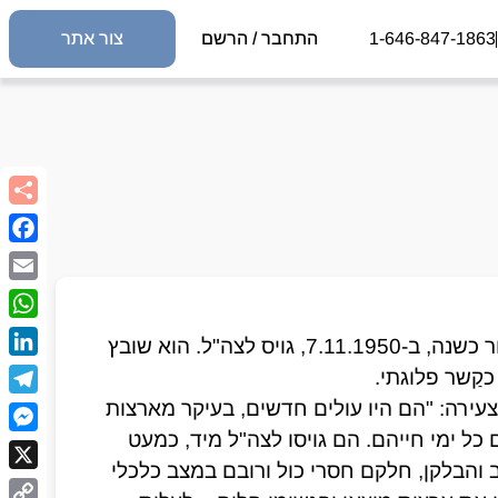
1-646-847-1863
התחבר / הרשם
צור אתר
book
Email
sApp
בסוף שנת 1949 עלה מנטש בן העשרים לישראל. כעבור כשנה, ב-7.11.1950, גויס לצה"ל. הוא שובץ 
kedIn
כך תואר גיוסם של העולים לצבאה של מדינת ישראל הצעירה: "הם היו עולים חדשים, בעיקר מארצות 
egram
ערב, שהגיעו זה מכבר לארץ עליה חלמו אבות אבותיהם כל ימי חייהם. הם גויסו לצה"ל מיד, כמעט 
nger
ללא הכנה מוקדמת. מרבית העולים הגיעו ממדינות ערב והבלקן, חלקם חסרי כול ורובם במצב כלכלי 
X