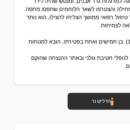
כוחות הלוחמים. במהלך ההסתערות נפצע מפקד הפלוגה למרגלות גדר אבנים, ומנטש שהיה לידו 
בזחילה והצטרפו לשאר הלוחמים שתפסו מחסה.
בפעולה זו נפצע מנטש באורח אנוש מירי בראשו. לאחר טיפול רפואי ממושך הצליחו להצילו, הוא נותר 
אה לצמיתות.
מנטש פרנקו נפטר ביום ט' בכסלו תשמ"א (16.11.1980). בן חמישים ואחת בפטירתו. הובא למנוחות 
מנטש מונצח בבית "יד לבנים" ברעננה, באתר ההנצחה לנופלי חטיבת גולני ובאתר ההנצחה שהוקם 
ם.
הדליקו נר