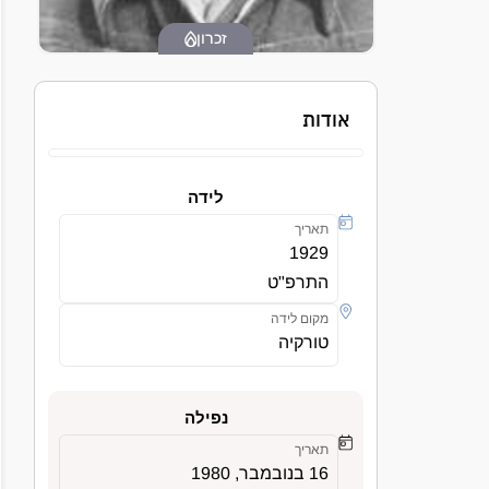
זכרון
אודות
לידה
תאריך
1929
התרפ"ט
מקום לידה
טורקיה
נפילה
תאריך
16 בנובמבר, 1980