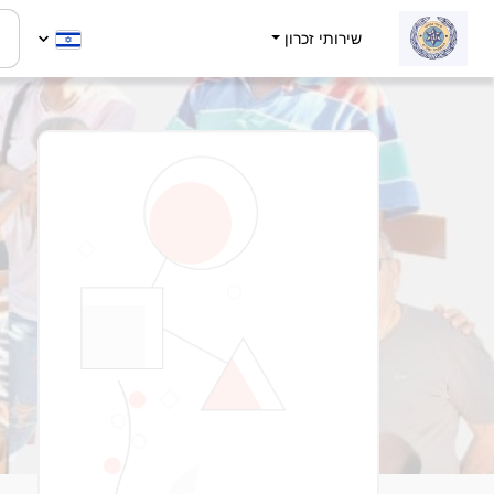
שירותי זכרון
י