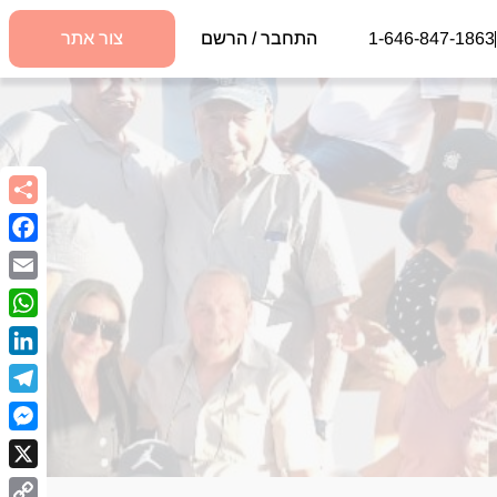
1-646-847-1863
התחבר / הרשם
צור אתר
book
Email
sApp
kedIn
egram
nger
X