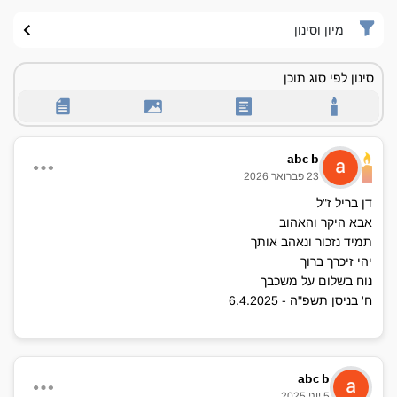
מיון וסינון
סינון לפי סוג תוכן
abc b
23 פברואר 2026
דן בריל ז"ל
אבא היקר והאהוב
תמיד נזכור ונאהב אותך
יהי זיכרך ברוך
נוח בשלום על משכבך
ח' בניסן תשפ"ה - 6.4.2025
abc b
5 יוני 2025