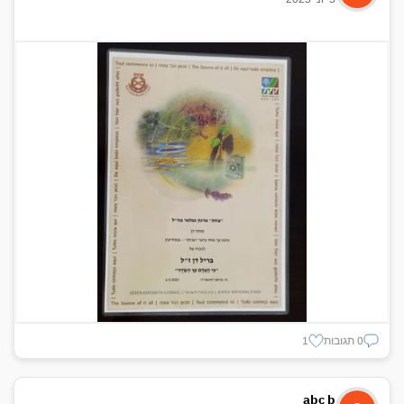
0 תגובות
1
abc b