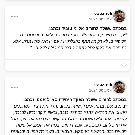
oz azrieli
4 אוגוסט 2024
במכתב ששלח להורים אל"מ טוביה נכתב
:
"יקירכם טייכמן גרשון הי"ד, בעמידתו המופלאה במלחמת יום
הכיפורים, לא רק השתתף בהצלתו של עם ישראל מהשמדה, אלא
גם תרם את חלקו לסלילתה של דרך המובילה לשלום...".
oz azrieli
4 אוגוסט 2024
במכתב להורים ששלח מפקד היחידה סא"ל אמנון נכתב
:
"בימים אלה מתארגנים לתזוזה, בקרוב נחזיר את הציוד למחסנים
נפשוט את המדים ונחזור לבתינו. בנכם, גרשון היקר זכרונו לברכה,
לא חוזר אתנו ולא משתחרר. במלחמה קשה זאת נתן את היקר מכל,
את חייו, להגנת כולנו. עד עכשיו דחקנו בכוח את הכאב אל פינות
חבויות בלב והמשכנו בעיסוקינו הצבאיים. בשמירת הקווים ובכוננות