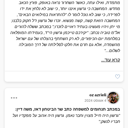
מתמדת, ואילו עתה, כאשר השחרור נראה באופק, פורץ הכאב
מחדש. המחשבה כי גרשון איננו יותר, כי שוב לא נלחץ את ידו
לפרידה, כי שוב לא נוכל לומר לו "להתראות במילואים הבאים",
המחשבה הזאת קשה, קשה מנשוא. זכרו של גרשון ז"ל חקוק בלבנו;
מי יתן ויהיו מעשינו בעתיד ראויים לזכרו;" במכתב ששלח להורים
אל"מ טוביה נכתב: "יקירכם טייכמן גרשון הי"ד, בעמידתו המופלאה
במלחמת יום-הכיפורים, לא רק השתתף בהצלתו של עם ישראל
מהשמדה, אלא גם תרם את חלקו לסלילתה של דרך המובילה
לשלום..."
קרא עוד...
oz azrieli
4 אוגוסט 2024
במכתב תנחומים למשפחה כתב שר הביטחון דאז, משה דיין:
"גרשון היה חייל מצוין וחבר נאמן. גרשון היה אהוב על מפקדיו ועל
חבריו לנשק;"