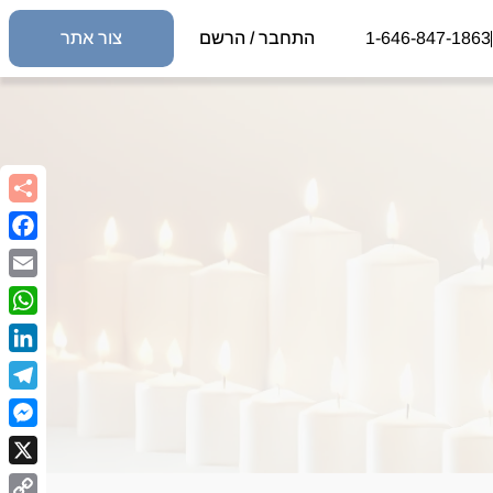
1-646-847-1863
התחבר / הרשם
צור אתר
book
Email
sApp
kedIn
egram
nger
X