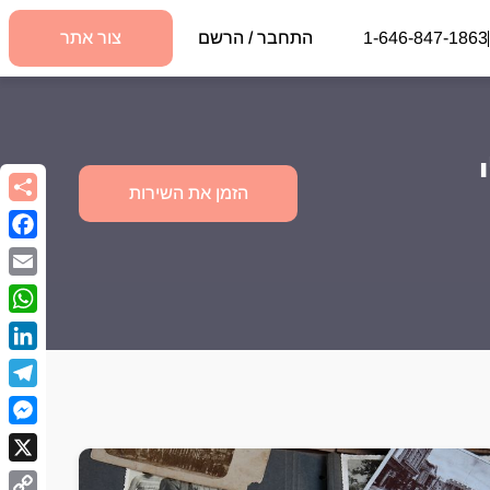
1-646-847-1863
התחבר / הרשם
צור אתר
הזמן את השירות
book
Email
sApp
kedIn
egram
nger
X