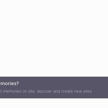
emories?
Powered by
F
t memories on site, discover and create new sites.