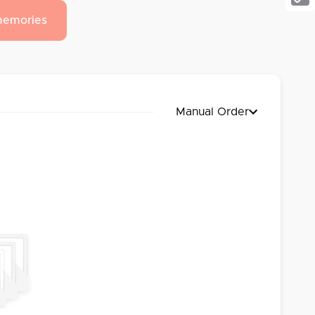
Cop
memories
Link
Manual Order