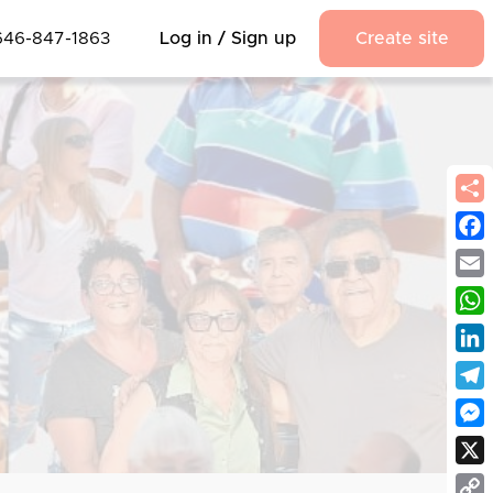
646-847-1863
Log in / Sign up
Create site
Fac
Emai
Wha
Link
Tel
Mes
X