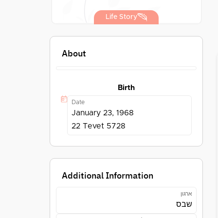
Life Story
About
Birth
Date
January 23, 1968
22 Tevet 5728
Additional Information
ארגון
שבס