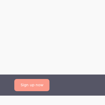
Sign up now
AQ
Privacy Statement
Terms and Conditions
Contact us