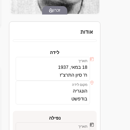
זכרון
אודות
לידה
תאריך
18 במאי, 1937
ח' סיון התרצ"ז
מקום לידה
הונגריה
בודפשט
נפילה
תאריך