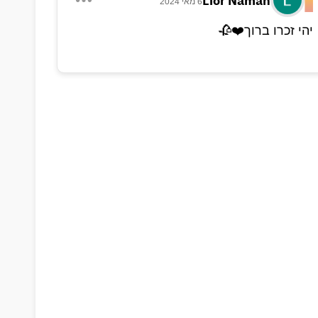
Lior Naman
6 מאי 2024
יהי זכרו ברוך❤️🥀