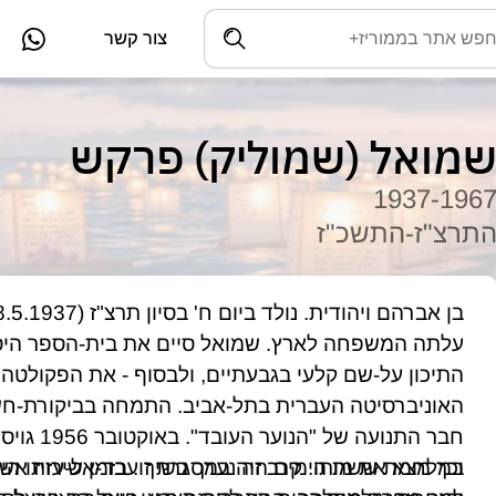
צור קשר
מואל (שמוליק) פרקש
1937-196
תרצ"ז-התשכ"ז