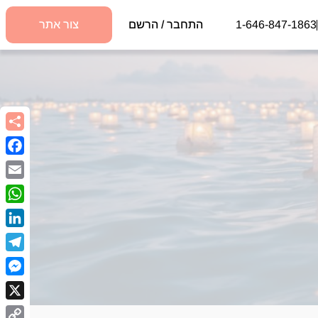
1-646-847-1863
התחבר / הרשם
צור אתר
book
Email
sApp
kedIn
egram
nger
X