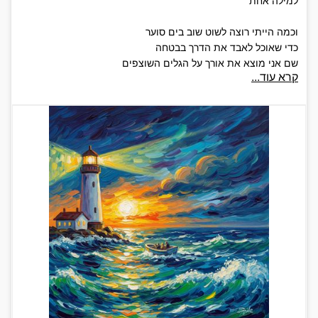
למילה אחת
וכמה הייתי רוצה לשוט שוב בים סוער
כדי שאוכל לאבד את הדרך בבטחה
שם אני מוצא את אורך על הגלים השוצפים
קרא עוד...
רוקם לי שיר על מילים אבודות שמחפשות משמעות
וכמה הייתי רוצה שפעם אחת תשוטי רק את
לצידו של חוף עם מפרץ מתעתע
כדי שאוכל פעם אחת אני להיות לך מגדלור
שאורו חוזר אליך ונוגע
כי כל כך מתבקש לחבר אותך יחדיו
למה שהיית
ולמה שטרם חווית
ואם רק הייתה לי לכך מילה
נשבע שהייתי בורא אותך שוב בשנייה