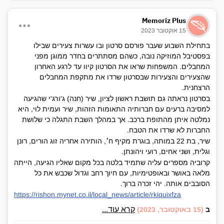
Memoriz Plus
15 אוקטובר 2023
בתחילת השבוע שעבר פורסם סרטון ובו עשרות צעירים שבילו
בפסטיבל המוזיקה נובה, כשהם מסתתרים בחדר ממוגן מפני
המחבלים. המשפחות שראו את הסרטון קיוו עד לרגע האחרון
שהצעירים והצעירות שבסרטון שרדו את מתקפת המחבלים
הרצחנית.
בסרטון נראתה גם תושבת ראשון לציון, שיר (חנה) ג'ורג'י שהגיעה
למסיבה ברעים עם חברותיה התאומות הזהות, שיר ועמית לוי, היא
נמלטה איתן מהתופת ברכב. אך במהלך השבת התגלה כי שלושת
החברות לא שרדו את הטבח.
שיר, בת 22 במותה, בוגרת מקיף ח׳, הותירה אחריה זוג הורים, רונן
וגלית, ושני אחים, רועי ויהונתן.
קרוביה מספרים עליה שתמיד בלטה בכל מקום שאליו הגיעה, הייתה
מלאה באושר ובאופטימיות, עם חיוך רחב וגדול שכבש את כל
הסובבים אותה. יהי זכרה ברוך.
https://rishon.mynet.co.il/local_news/article/rkiquixfza
קרא עוד...
ב
(15 באוקטובר, 2023)