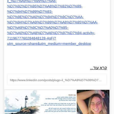
il_%D7%A9%D7%99%D7%A8-
%D7%92%D7%95%D7%A8%D7%92%D7%99-
%D7%94%D7%99%D7%93-
%D7%9E%D7%A0%D7%94%D7%9C%D7%AA-
%D7%94%D7%A9%D7%99%D7%A8%D7%95%D7%AA-
%D7%A9%D7%9C%D7%A0%D7%95-
%D7%A0%D7%A8%D7%A6%D7%97%D7%94-activity-
7119677760284848128-4gFj?
utm_source=share&utm_medium=member_desktop
קרא עוד...
https://www.linkedin.com/posts/plugo-il_%D7%A9%D7%99%D7%A8-%D7%92%D7%95%D7%A8%D7%92%D7%99-%D7%94%D7%99%D7%93-%D7%9E%D7%A0%D7%94%D7%9C%D7%AA-%D7%94%D7%A9%D7%99%D7%A8%D7%95%D7%AA-%D7%A9%D7%9C%D7%A0%D7%95-%D7%A0%D7%A8%D7%A6%D7%97%D7%94-activity-7119677760284848128-4gFj?utm_source=share&amp;utm_medium=member_desktop