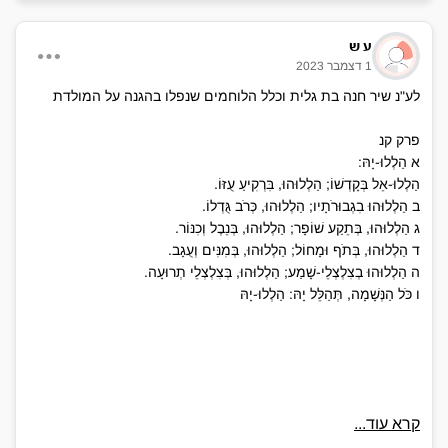
ע ש
1 דצמבר 2023
לע"נ שיר חנה בת גלית וכלל הלוחמים שנפלו בהגנה על המולדת
פרק קנ
א הַלְלוּ-יָהּ:
הַלְלוּ-אֵל בְּקָדְשׁוֹ; הַלְלוּהוּ, בִּרְקִיעַ עֻזּוֹ.
ב הַלְלוּהוּ בִגְבוּרֹתָיו; הַלְלוּהוּ, כְּרֹב גֻּדְלוֹ.
ג הַלְלוּהוּ, בְּתֵקַע שׁוֹפָר; הַלְלוּהוּ, בְּנֵבֶל וְכִנּוֹר.
ד הַלְלוּהוּ, בְּתֹף וּמָחוֹל; הַלְלוּהוּ, בְּמִנִּים וְעֻגָב.
ה הַלְלוּהוּ בְצִלְצְלֵי-שָׁמַע; הַלְלוּהוּ, בְּצִלְצְלֵי תְרוּעָה.
ו כֹּל הַנְּשָׁמָה, תְּהַלֵּל יָהּ: הַלְלוּ-יָהּ
קרא עוד...