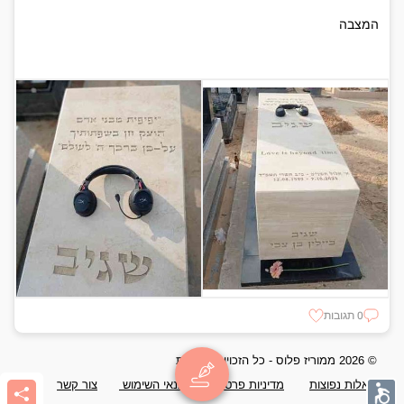
בחברתו, איש של עשייה ושל עזרה לזולת,
איש של אנשים <strong>שגיב ביילין בן צבי:
המצבה
</strong> בן 24, בן לנטליה. גדל והתחנך
בחולון בבתיה"ס משה שרת, יגאל אלון ותיכון
קריית שרת. משפחתו מספרת עליו, שהיה
"אדם שמח, מאושר, שובב עם נשמה
חופשית, מתוק וחברותי. בחור חכם, יפה
וקשוח. בעל פנים קורנות וזוהרות שהאירו כמו
ירח. חש תמיד צורך להוכיח לעצמו ולאחרים
שהוא מסוגל לעשות דברים". פטרובסקי ובן
צבי, יצאו לחגוג יחד עם חברים נוספים ומאז
אותו בוקר, נחשבו נעדרים. אתמול (רביעי)
התקבלה ההודעה כי הם זוהו. רוני ושגיב,
למדו יחד בתיכון קריית שרת שעשרה מבניו
ובנותיו, נרצחו בדרום ב-07.10.2023. <p
style="text-align: center;"><div
class="pic_alt_wrap"><img
class="alignnone wp-image-186731
size-full" src="https://storage.gal-
gefen.co.il/oldsite/2023/10/רוני-פטרובסקי-שגיב-בן-צבי-צילום-פייסבוק.jpg"
0 תגובות
alt="רוני פטרובסקי שגיב בן צבי צילום
פייסבוק" width="750" height="780" />
<span class="desc"></span><span
© 2026 ממוריז פלוס - כל הזכויות שמורות
class="copyrights">צילום: רוני פטרובסקי
שאלות נפוצות
מדיניות פרטיות
תנאי השימוש
צור קשר
שגיב בן צבי צילום פייסבוק</span></div>