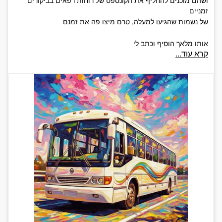
ושהם מוכנים להחליף את הקונספט של רוחות רפאים בביקורים
זמניים
של נשמות שהגיעו למעלה, טרם מיצו פה את זמנם
אותו מלאך הוסיף וכתב לי
קרא עוד...
שהם אפילו שוקלים בגלל נשמתך השובבה
לאפשר טיול מאורגן במין אוטובוס צבוע לבן
לכל מי שלמעלה שמיים שם
למטה לכאן
כדי להבהיר שוב שהכי חשוב זה עכשיו יותר מאי פעם הזמן
שלנשמה שובבה, מותר לטייל היכן שהיא רוצה
גם אם אין איך להגיע לשם ולהנפיק דרכון
זה בכלל לא בא בחשבון
אותו מלאך אולי סירב להזדהות
אבל אני יודע לפי הקשקושים שניסו להיות אותיות
שזה היית אתה
רק חבל שלא השארת הוראות
איך שולחים מכתב בחזרה...