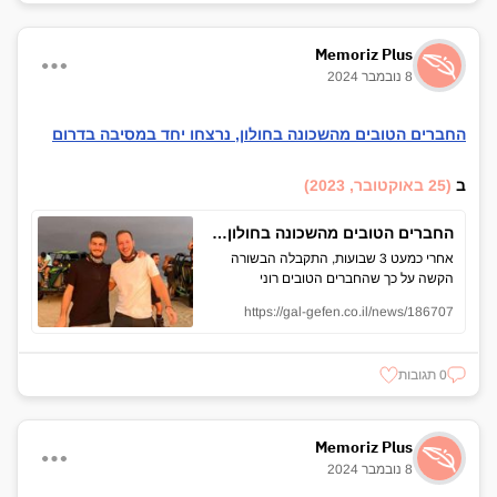
Memoriz Plus
8 נובמבר 2024
החברים הטובים מהשכונה בחולון, נרצחו יחד במסיבה בדרום
ב
(25 באוקטובר, 2023)
החברים הטובים מהשכונה בחולון, נרצחו יחד במסיבה בדרום
אחרי כמעט 3 שבועות, התקבלה הבשורה
הקשה על כך שהחברים הטובים רוני
פטרובסקי ושגיב בן צבי, שניהם בני 24-
https://gal-gefen.co.il/news/186707
תושבי חולון, נרצחו במסיבת הטבע הנוראית
בדרום. הודעה נמסרה למשפחות המתגוררת
באותו הרחוב בשכונת קריית שרת בעיר.
0 תגובות
<strong>רוני פטרובסקי:</strong> בן 24,
בנם של סבטלנה ז"ל וסרגיי יבדל"א, אח לדני.
בוגר תיכון קריית שרת ובזמנו הפנוי היה מאמן
כדורגל לילדים בבני יהודה. למרות שאיבד
Memoriz Plus
בילדותו את אמו סבטלנה ז"ל, גדל להיות
8 נובמבר 2024
בחור שמח ומצחיק, אדם אהוב, שכיף להיות