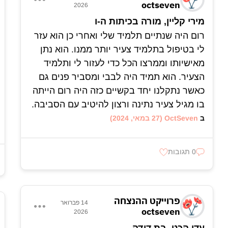
octseven
2026
זוכרים ואוהבים אותך לעד.
חבר נאמן, טוב, צנוע וכתובת לכל מי שזקוק
מירי קליין, מורה בכיתות ה-ו
לעזרה.
רום היה שנתיים תלמיד שלי ואחרי כן הוא עזר
בן מסור להוריו,
לי בטיפול בתלמיד צעיר יותר ממנו. הוא נתן
גאוות המשפחה,
מאישיותו וממרצו הכל כדי לעזור לי ותלמיד
היהלום שבכתר.
הצעיר. הוא תמיד היה לבבי ומסביר פנים גם
אח אוהב,
כאשר נתקלנו יחד בקשיים כזה היה רום הייתה
היה חשוב לו תמיד להסב להוריו גאוה ונחת.
בו מגיל צעיר נתינה ורצון להיטיב עם הסביבה.
בכיתה י"א כשקיבל את הצו הראשון ידע שהוא
ב
OctSeven
(27 במאי, 2024)
מכוון ליחידה קרבית ולשירות משמעותי,
עבד מאוד מאוד קשה כדי להגיע להיות לוחם
0 תגובות
ביחידה מובחרת.
היה פטריוט אמיתי וציוני,
היה חשוב לו להגן על המולדת ועלינו ולתרום
ולתרום.
פרוייקט ההנצחה
14 פברואר
octseven
לא בכדי הגיע ליחידה המובחרת ביותר 669.
2026
רום היה עבורי תלמיד יחיד ומיוחד,