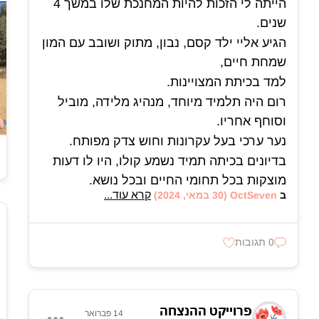
הייתה לי הזכות להיות המחנכת שלו במשך 4
רום ניחן בחוש הומור ושנינות יוצאת דופן .אציל
שנים.
נפש, יפה תואר ומנהיג מלידה.
הגיע אליי ילד קסם, נבון, מתוק ושובב עם המון
בזכות אישיותו הכובשת וחיוכו מאיר הפנים,
שמחת חיים,
ידע לסחוף אחריו אנשים רבים, אהוב כל כך
למד בכיתת המצויינות.
על כולם, אחד שלא שוכחים.
רום היה תלמיד מיוחד, מנהיג מלידה, מוביל
כמאמר שיר הרעות
וסוחף אחריו.
"אך נזכור את כולם
נער ערכי בעל עקרונות וחוש צדק מפותח.
את יפי הבלורית והתואר
בדיונים בכיתה תמיד נשמע קולו, היו לו דעות
כי רעות שכזאת לעולם
מוצקות בכל תחומי החיים ובכל נושא.
לא תיתן את ליבנו לשכוח
קרא עוד...
ב
OctSeven
(30 במאי, 2024)
ידע תמיד לשמח את כולם, רגיש, בעל לב ענק
אהבה מקודשת בדם
של אהבה ונתינה,
את תשובי בינינו לפרוח" ...
תלמיד עם חיוך נצחי ועיניים טובות.
0 תגובות
רומצ'י
*"יפי הבלורית והתואר"*
הקרנת על כולנו שקט, בטחון ושלווה.
שורה בשיר שנכתבה עבורו...
הארת לנו את הדרך.
רום היה תמיד מוקף בחברים טובים, אהוב על
פרוייקט ההנצחה
תמשיך להאיר על כולנו מלמעלה.
14 פברואר
כולם, תלמידים ומורים,