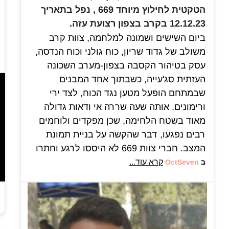
הטקטית לחילוץ מיוחד 669 , נפל בתאריך
12.12.23 בקרב בצפון רצועת עזה.
ביום השישים ושמונה למלחמה, צוות קרב
משולב של גדוד שריון, כוח גולני וכוח הנדסה,
עסק בטיהור הקסבה בצפון-מערב השכונה
העזתית סג'עייה, כשבתוך אחד המבנים
שבמתחם הופעל מטען נגד הכוח, לצד ירי
ורימונים. אותה שעה שררה אי ודאות גדולה
מאוד בשטח הלחימה, שכן מפקדים ולוחמים
רבים נפגעו, דבר שהקשה על בניית תמונת
המצב. חברי צוות 669 לא היססו לרגע וחתרו
למגע. רום שהיה בתפקיד קשר, כשעל גבו
קרא עוד...
ב
OctSeven
פק"ל חילוץ, השתתף באומץ לב ובגבורה
במשימת חילוץ מורכבת זו במטרה להציל
חיים, ושם לצערנו מצא את מותו.
לרום היה ברור בשלב מאוד מוקדם כי הוא