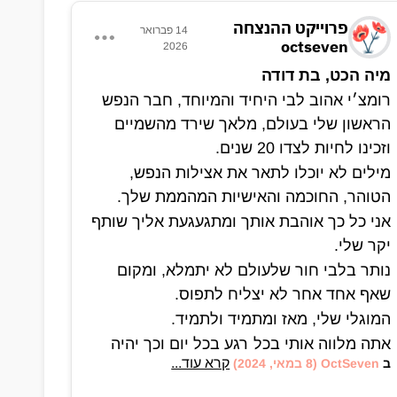
פרוייקט ההנצחה
14 פברואר
octseven
2026
מיה הכט, בת דודה
רומצ׳י אהוב לבי היחיד והמיוחד, חבר הנפש
הראשון שלי בעולם, מלאך שירד מהשמיים
וזכינו לחיות לצדו 20 שנים.
מילים לא יוכלו לתאר את אצילות הנפש,
הטוהר, החוכמה והאישיות המהממת שלך.
אני כל כך אוהבת אותך ומתגעגעת אליך שותף
יקר שלי.
נותר בלבי חור שלעולם לא יתמלא, ומקום
שאף אחד אחר לא יצליח לתפוס.
המוגלי שלי, מאז ומתמיד ולתמיד.
אתה מלווה אותי בכל רגע בכל יום וכך יהיה
קרא עוד...
ב
OctSeven
(8 במאי, 2024)
לעד.