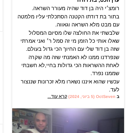
עדן הכט, בת דודה
אדם שהיה מתנה לעולם וכמובן לכל מי שהיה
רומצ׳י היה בן דוד שהיה מעורר השראה.
בקרבתו.
בתור בת דודתו הקטנה הסתכלתי עליו מלמטה
*לכבודו ולזכרו:*
עם מבט מלא השראה וגאווה.
עם סיום מחצית וחלוקת התעודות בתיכון
שלבשתי את החולצה שלו מסיום המסלול
קלעי, הכנסנו לתעודות בית הספר משפט
שאלו אותי כל הזמן מי זה סמל ר׳ ואני אמרתי
מעורר השראה המאפיין את דרכו.
שזה בן דוד שלי עם החיוך הכי גדול בעולם.
"דע תמיד שיש בידך להשפיע ולעשות טוב
שנפרדנו ממנו לא האמנתי שזה מה שקרה
למען האחר. תחושת המשמעות תמלא את
לאחת ההשראות הכי גדולות בחיי,לא חשבתי
ליבך"
שממנו נפרד.
רום היה דוגמא ומופת,
עכשיו שהוא איננו נשארו מלא זכרונות שננצור
רק בן עשרים והשאיר זכרון מופלא כל כך גדול,
לעד.
משמעותי וכואב.
קרא עוד...
ב
OctSeven
(5 ביוני, 2024)
הוא היה אדם אוהב,אדם
רום האהוב ישאר בליבי לעד.😢
שמח,חברותי,נדיב,מחבק,אדם עם אישיות
יהי זכרו ברוך.🙏
מדהימה,נשמה טהורה,נשמה שחובה
ורדה קפצן מחנכת.
לנצור,לשמר ולהנציח.
בשבילי הוא היה בן דוד מדהים,בן דוד שתמיד