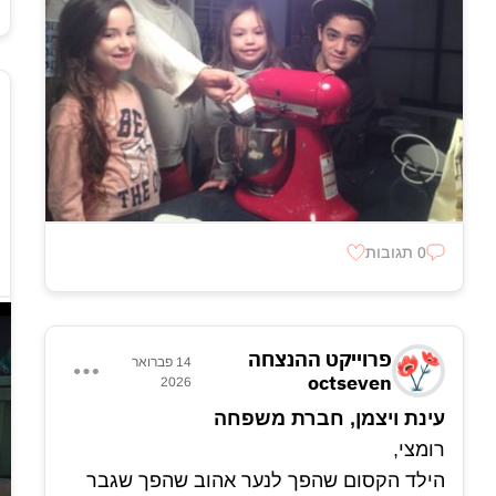
יעזור,שתמיד יצחק,שתמיד ישמח.
מישהו שיסתלבט עליך שאתה טועה,אבל תמיד
יגבה אותך,מישהו שיתן לך כתף לבכות עליה
ויעזור לך לקום עם נפלת.
אני אוהבת אותך הכי בעולם!!
עדן❤️
0 תגובות
פרוייקט ההנצחה
14 פברואר
octseven
2026
עינת ויצמן, חברת משפחה
רומצי,
הילד הקסום שהפך לנער אהוב שהפך שגבר