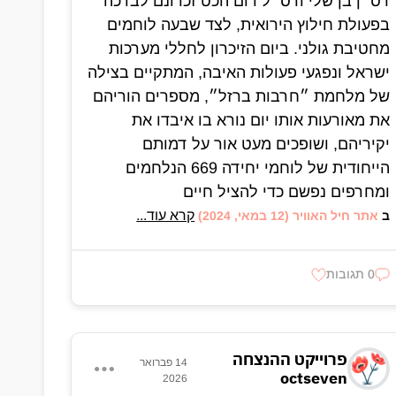
רס״ן בן שלי ורס״ל רום הכט זכרונם לברכה
בפעולת חילוץ הירואית, לצד שבעה לוחמים
מחטיבת גולני. ביום הזיכרון לחללי מערכות
ישראל ונפגעי פעולות האיבה, המתקיים בצילה
של מלחמת ״חרבות ברזל״, מספרים הוריהם
את מאורעות אותו יום נורא בו איבדו את
יקיריהם, ושופכים מעט אור על דמותם
הייחודית של לוחמי יחידה 669 הנלחמים
ומחרפים נפשם כדי להציל חיים
קרא עוד...
ב
אתר חיל האוויר
(12 במאי, 2024)
0 תגובות
פרוייקט ההנצחה
14 פברואר
octseven
2026