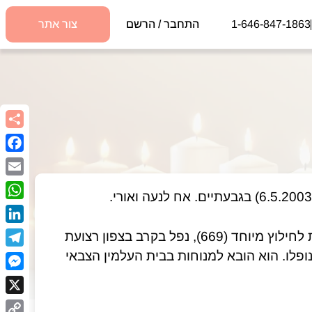
1-646-847-1863
התחבר / הרשם
צור אתר
book
Email
sApp
kedIn
סמל ראשון רום הכט מגבעתיים, לוחם ביחידה הטקטית לחילוץ מיוחד (669), נפל בקרב בצפון רצועת 
עזה ביום א' בטבת תשפ"ד (12.12.2023). בן עשרים בנופלו. הוא הובא למנוחות בבית העלמין הצבאי 
egram
nger
X