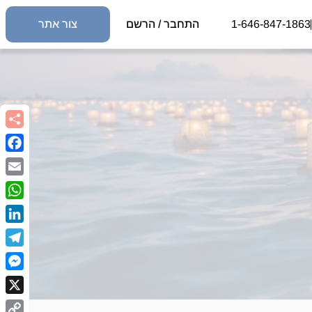
1-646-847-1863
התחבר / הרשם
צור אתר
book
Email
sApp
kedIn
egram
nger
X