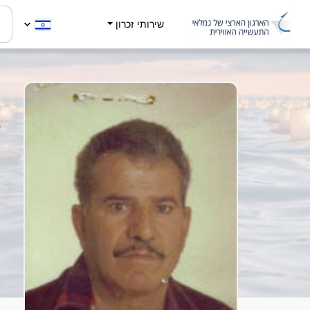
שירותי זכרון
פ
4
ה