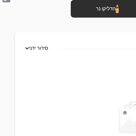
Copy
הדליקו נר
Link
סידור ידני