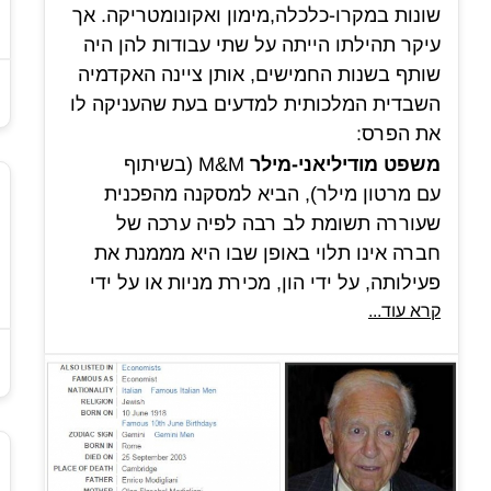
שונות במקרו-כלכלה,מימון ואקונומטריקה. אך
עיקר תהילתו הייתה על שתי עבודות להן היה
שותף בשנות החמישים, אותן ציינה האקדמיה
השבדית המלכותית למדעים בעת שהעניקה לו
את הפרס:
משפט מודיליאני-מילר
M&M (בשיתוף
עם מרטון מילר), הביא למסקנה מהפכנית
שעוררה תשומת לב רבה לפיה ערכה של
חברה אינו תלוי באופן שבו היא מממנת את
פעילותה, על ידי הון, מכירת מניות או על ידי
קרא עוד...
חוב. מודיליאני ומילר הראו גם כי מחירי מניות
בפועל אינם מושפעים ממבנה החוב של
החברות המנפיקות את המניות, אלא מרווחיותן
העתידית הצפויה. למשפט מצדו התאורטי יש
ערך רב למרות שתנאיו המוקדמים
(העדר מיסוי, העדר עלות עסקה ומידע מושלם)
אינם מתקיימים במציאות משום שהוא מספק