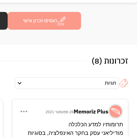
הוסיפו זכרון אישי
זכרונות (8)
ב-1946 התאזרח בארצות הברית.
תגיות
Memoriz Plus
26 ספטמבר 2021
תרומותיו למדע הכלכלה
מודיליאני עסק בחקר האינפלציה, בסוגיות