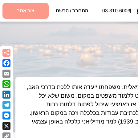
03-310-6003
התחבר / הרשם
צור אתר
book
Email
מודיליאני נולד ברומא לאב רופא ילדים ואם עובדת סוציאלית. משפחתו ייעדה אותו ללכת בדרכי האב, 
sApp
שמת כשפרנקו היה בן 13 וללמוד רפואה אך הוא החליט ללמוד משפטים במקום, משום שלא יכל 
kedIn
בשנתו השנייה באוניברסיטה השתתף בתחרות ארצית לכתיבת עבודות בכלכלה וזכה במקום הראשון. 
egram
לאחר מכן, במקביל ללימודי המשפטים (אותם השלים ב-1939) למד מודיליאני כלכלה באופן עצמאי 
nger
X