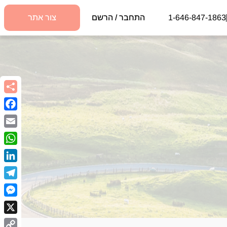
1-646-847-1863
התחבר / הרשם
צור אתר
book
Email
sApp
kedIn
egram
nger
X