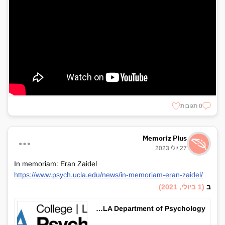
0 תגובות
Memoriz Plus
27 יולי 2023
In memoriam: Eran Zaidel
https://www.psych.ucla.edu/news/in-memoriam-eran-zaidel/
ב
(1 ביולי, 2021)
In memoriam: Eran Zaidel – UCLA Department of Psychology