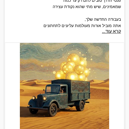
פנסי הדרך טובים להם רק עד כמה
שמאמינים, שיש מתי שהוא נקודת עצירה
בעבודה החדשה שלך,
אתה מוביל אורות מעולמות עליונים לתחתונים
קרא עוד...
ולפעמים שיש עומס, מפזר קצת במקומות ששכחנו
חלקנו קוראים להם עולמות בלתי נראים...
בעבודה החדשה שלך
נותר לזכות לפעמים בצידי הדרך
את השמשה שכבר עמוסה בשכבות של אבק
של געגועים המעלים מחנק
ונראים מרחוק, כמו סופת חול במדבר
בו צילך מכסה את כולו כמו ענק
ולוחש בקול דק:
רק תשאיר לי עקבות מסודרים לא משתנים בבקשה
כדי שאוכל לחזור גם שאין דרך מסומנת, חזרה...
בעבודה החדשה שלך אתה מוביל סופים להתחלה