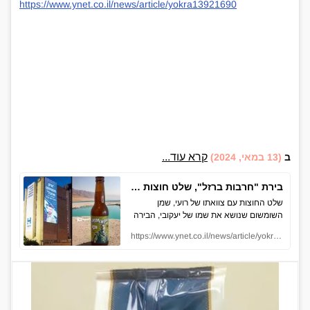
https://www.ynet.co.il/news/article/yokra13921690
קרא עוד...
ב
(13 במאי, 2024)
בירת "חרבות ברזל", שלט חוצות עם הצוואה: "רק תתחזקו מהכל" | דרכי ההנצחה
שלט החוצות עם צוואתו של רועי, שמן
השומשום שנושא את שמו של יעקובי, הבירה
שנוצרה לכבוד שהם והכתובת על אריזת
https://www.ynet.co.il/news/article/yokra13921690
הקמח לזכר עדי. אלו רק חלק מהדרכים שבהן
קרובי הנופלים והנרצחים בוחרים להנציח את
יקיריהם ולספר את סיפורם