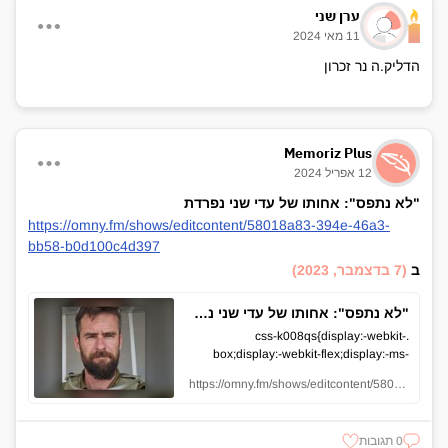
ערן שני
11 מאי 2024
הדליק.ה נר זכרון
Memoriz Plus
12 אפריל 2024
"לא נתפס": אחותו של עדי שני נפרדת
https://omny.fm/shows/editcontent/58018a83-394e-46a3-
bb58-b0d100c4d397
ב
(7 בדצמבר, 2023)
"לא נתפס": אחותו של עדי שני נפרדת - קטעים משידור
.css-k008qs{display:-webkit-
box;display:-webkit-flex;display:-ms-
flexbox;display:flex;}.css-2zrzyj{-webkit-
https://omny.fm/shows/editcontent/58018a83-394e-46a3-bb58-b0d100c4d397
appearance:none;-moz-
appearance:none;-ms-
nce:none;background:transparent;border:0;color:inherit;font:inherit;letter-
0 תגובות
spacing:inherit;text-