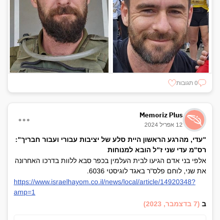
0 תגובות
Memoriz Plus
12 אפריל 2024
"עדי, מהרגע הראשון היית סלע של יציבות עבורי ועבור חבריך":
רס"מ עדי שני ז"ל הובא למנוחות
אלפי בני אדם הגיעו לבית העלמין בכפר סבא ללוות בדרכו האחרונה
את שני, לוחם פלס"ר באגד לוגיסטי 6036.
https://www.israelhayom.co.il/news/local/article/14920348?
amp=1
ב
(7 בדצמבר, 2023)