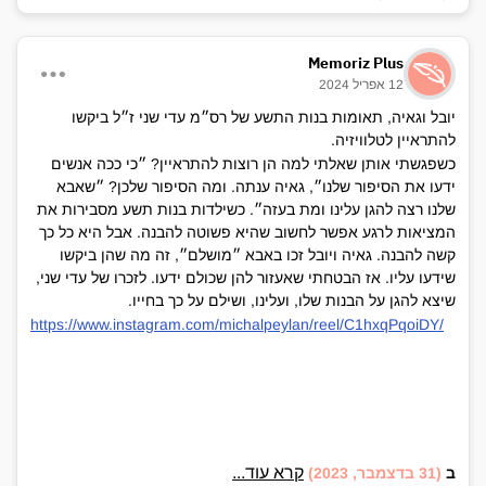
rendering:inherit;padding:0;font-
weight:700;font-size:1.1em;}.css-
2zrzyj:not(:disabled, .disabled)
Memoriz Plus
{cursor:pointer;}.css-2zrzyj:hover,.css-
12 אפריל 2024
2zrzyj:focus{outline:none;color:#483c63;}Description.css-
34475y{display:block;-webkit-flex:none;-
יובל וגאיה, תאומות בנות התשע של רס״מ עדי שני ז״ל ביקשו
ms-flex:none;flex:none;height:1em;}.css-
להתראיין לטלוויזיה.
64ic6c{text-
כשפגשתי אותן שאלתי למה הן רוצות להתראיין? ״כי ככה אנשים
align:center;color:hsla(258,25%,71%,1);}.css-
ידעו את הסיפור שלנו״, גאיה ענתה. ומה הסיפור שלכן? ״שאבא
2jiob5{display:block;-webkit-flex:none;-
שלנו רצה להגן עלינו ומת בעזה״. כשילדות בנות תשע מסבירות את
ms-flex:none;flex:none;height:2em;}No
description provided
המציאות לרגע אפשר לחשוב שהיא פשוטה להבנה. אבל היא כל כך
קשה להבנה. גאיה ויובל זכו באבא ״מושלם״, זה מה שהן ביקשו
שידעו עליו. אז הבטחתי שאעזור להן שכולם ידעו. לזכרו של עדי שני,
שיצא להגן על הבנות שלו, ועלינו, ושילם על כך בחייו.
https://www.instagram.com/michalpeylan/reel/C1hxqPqoiDY/
קרא עוד...
ב
(31 בדצמבר, 2023)