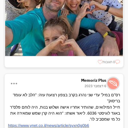
0 תגובות
Memoriz Plus
6 דצמבר 2023
רס"ם במיל' עדי שני נהרג בקרב בצפון רצועת עזה: "הלב לא עומד
בריסוק"
חייל המילואים, שהותיר אחריו אישה ושלוש בנות, היה לוחם פלס"ר
באגד לוגיסטי 6036. ליאור אשתו: "הוא היה קרן שמש שמאירה את
כל מי שמסביב לו".
https://www.ynet.co.il/news/article/syxn0g0b6