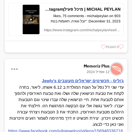
‎MICHAL PEYLAN | מיכל פעילן‎ on Instagram‎: "יובל וגאיה, תאומות בנות התשע של רס״מ עדי שני ז״ל ביקשו להתראיין לטלוויזיה. כשפגשתי אותן שאלתי למה הן רוצות להתראיין? ״כי ככה אנשים ידעו את הסיפור שלנו״, גאיה ענתה. ומה הסיפור שלכן? ״שאבא שלנו רצה להגן עלינו ומת בעזה״. כשילדות בנות תשע מסבירות את המציאות לרגע אפשר לחשוב שהיא פשוטה להבנה. אבל היא כל כך קשה להבנה. גאיה ויובל זכו באבא ״מושלם״, זה מה שהן ביקשו שידעו עליו. אז הבטחתי שאעזור להן שכולם ידעו. לזכרו של עדי שני, שיצא להגן על הבנות שלו, ועלינו, ושילם על כך בחייו."‎
903 likes, 75 comments - michalpeylan on
December 31, 2023‎: "יובל וגאיה, תאומות בנות
התשע של רס״מ עדי שני ז״ל ביקשו להתראיין
https://www.instagram.com/michalpeylan/reel/C1hxqPqoiDY/
לטלוויזיה. כשפגשתי אותן שאלתי למה הן רוצות
להתראיין? ״כי ככה אנשים ידעו את הסיפור שלנו״,
גאיה ענתה. ומה הסיפור שלכן? ״שאבא שלנו רצה
0 תגובות
להגן עלינו ומת בעזה״. כשילדות בנות תשע מסבירות
את המציאות לרגע אפשר לחשוב שהיא פשוטה
להבנה. אבל היא כל כך קשה להבנה. גאיה ויובל זכו
באבא ״מושלם״, זה מה שהן ביקשו שידעו עליו. אז
Memoriz Plus
הבטחתי שאעזור להן שכולם ידעו. לזכרו של עדי שני,
12 אפריל 2024
שיצא להגן על הבנות שלו, ועלינו, ושילם על כך בחייו.".
ג'וליס - תכשיטים ישראלים מעוצבים Jewly's
עדי שני ז"ל נפל על הגנת המולדת ב 6.12 אשתו, ליאור, בחרה
לקחת את טבעת הנישואין שלה ושלו ואת טבעת האירוסין ולהפוך
אותם לטבעת אחת. חיי הנישואין שלה עברו שינוי וגם הטבעות
יעברו. ליאור נגשה אלי עם הבקשה המרגשת הזו. חילצתי את
היהלום מטבעת האירוסין, התכתי את 3 הטבעות ויצרתי עבורה
תכשיט זיכרון. יצירת תכשיט זו דרך מדהימה לשמור רגעים וזיכרונות
ואני כאן כדי לבצע.
https://www.facebook.com/julisjewelrys/videos/156948336718