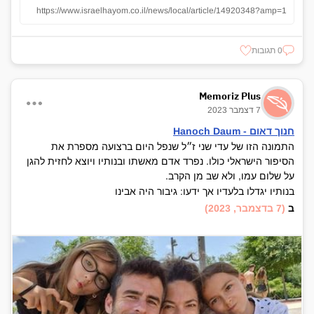
https://www.israelhayom.co.il/news/local/article/14920348?amp=1
0 תגובות
Memoriz Plus
7 דצמבר 2023
חנוך דאום - Hanoch Daum
התמונה הזו של עדי שני ז״ל שנפל היום ברצועה מספרת את
הסיפור הישראלי כולו. נפרד אדם מאשתו ובנותיו ויוצא לחזית להגן
על שלום עמו, ולא שב מן הקרב.
בנותיו יגדלו בלעדיו אך ידעו: גיבור היה אבינו
ב
(7 בדצמבר, 2023)