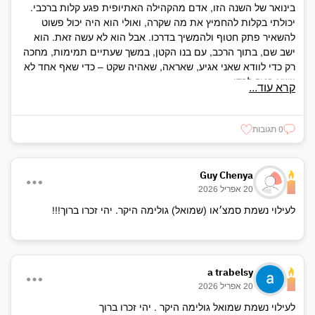
בינואר של השנה הזו, אדם מהקהילה האתיופית פגע קלות ברכבי.
יכולתי בקלות להחמיץ את מה שקרה, ואולי הוא היה יכול פשוט
להשאיר פתק חטוף ולהמשיך בדרכו. אבל הוא לא עשה זאת. הוא
ישב שם, בתוך הרכב, עם בנו הקטן, במשך שעתיים תמימות, מחכה
רק כדי לוודא שאני אגיע, שאראה, שאהיה שקט – כדי שאף אחד לא
יישא בנזק לבדו.
קרא עוד...
בעודו מחכה שם, בשקט של יום חורפי, ראיתי את אותו ניצוץ
שראיתי בשמואל. אותה רוח נתינה, אותה אחריות אזרחית בלתי
0 תגובות
מתפשרת. הבנתי ששמואל לא היה אירוע חד-פעמי במציאות שלנו;
הוא היה ביטוי לדרך ארוכה וחשובה שהקהילה עוברת. הקהילה הזו,
שמגדלת אנשים שבוחרים להיות ישרים, שבוחרים לעצור את החיים
Guy Chenya
שלהם למען הזר, שמלמדים את הילדים שלהם שהאחריות שלנו
20 אפריל 2026
אחד כלפי השני היא הדבר הכי יקר שיש לנו.
לעילוי נשמת סמצ׳או (שמואל) גולימה היקר. יהי זכרו ברוך!!!
שמואל נתן את חייו כדי להגן על הבית. והאדם שפגשתי לפני מספר
חודשים בשמשה של הרכב, שמחכה בסבלנות כדי לקחת אחריות,
הוא הוכחה לכך שהרוח הזו – הרוח של שמואל – חיה בכל מקום
a trabelsy
סביבנו. היא נמצאת ביושרה הקטנה של היומיום, בנכונות לעצור
20 אפריל 2026
ולהיות בן אדם.
לעילוי נשמת שמואל גולימה היקר . יהי זכרו ברוך