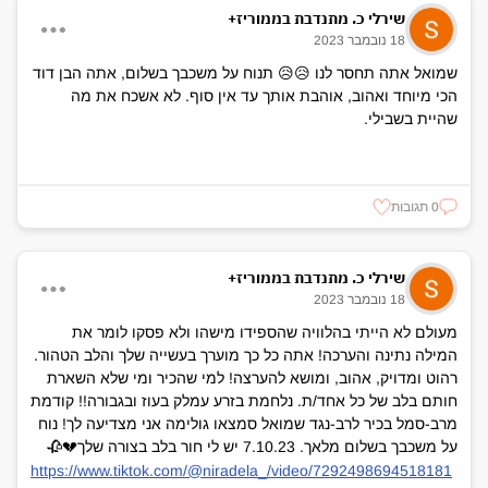
שירלי כ. מתנדבת בממוריז+
18 נובמבר 2023
שמואל אתה תחסר לנו 😥😥 תנוח על משכבך בשלום, אתה הבן דוד
הכי מיוחד ואהוב, אוהבת אותך עד אין סוף. לא אשכח את מה
שהיית בשבילי.
0 תגובות
שירלי כ. מתנדבת בממוריז+
18 נובמבר 2023
מעולם לא הייתי בהלוויה שהספידו מישהו ולא פסקו לומר את
המילה נתינה והערכה! אתה כל כך מוערך בעשייה שלך והלב הטהור.
רהוט ומדויק, אהוב, ומושא להערצה! למי שהכיר ומי שלא השארת
חותם בלב של כל אחד/ת. נלחמת בזרע עמלק בעוז ובגבורה!! קודמת
מרב-סמל בכיר לרב-נגד שמואל סמצאו גולימה אני מצדיעה לך! נוח
על משכבך בשלום מלאך. 7.10.23 יש לי חור בלב בצורה שלך💔🥀
https://www.tiktok.com/@niradela_/video/7292498694518181