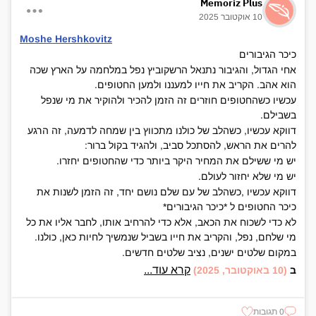
Memoriz Plus
10 אוקטובר 2025
Moshe Hershkovitz
כיכר הגיבורים
אחי הגדול, והגיבור נתנאל הרשקוביץ נפל במלחמה על הארץ שכה
הוא אהב. הקריב את חייו למעננו ולמען החטופים.
עכשיו כשהחטופים חוזרים זה הזמן להכיר ולהוקיר את מי שנפל
בשבילם.
דווקא עכשיו, כשהלב של כולנו מתכווץ בין שמחה לדמעה, זה הרגע
להרים את הראש, להסתכל סביב, ולהגיד בקול ברור:
יש מי ששילם את המחיר היקר ביותר כדי שהחטופים יחזרו.
יש מי שלא יחזור לעולם.
דווקא עכשיו ,כשהלב של עם שלם נושם יחד, זה הזמן לשנות את
כיכר החטופים ל *כיכר הגיבורים*
לא כדי לשכוח את הכאב, אלא כדי להרחיב אותו, לחבר אליו את כל
מי שלחם, נפל, והקריב את חייו בשביל שנמשיך לחיות כאן, כולנו.
במקום שלטים ישנים, נציב שלטים חדשים.
במקום מדבקות של מחאה נשים מדבקות של תודה.
קרא עוד...
ב
(10 באוקטובר, 2025)
במקום תמונות של חטופים נוסיף פנים של גיבורים.
במקום שתיקה ,נספר סיפורי נופלים, נספר מי הם היו, מה אהבו, על
0 תגובות
מה נלחמו, ואיך חייכו עד הרגע האחרון.