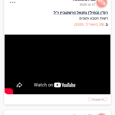
17 יוני 2026
רס"ן (במיל') נתנאל הרשקוביץ ז"ל
רשות הטבע והגנים
ב
(29 באפריל, 2025)
0 תגובות