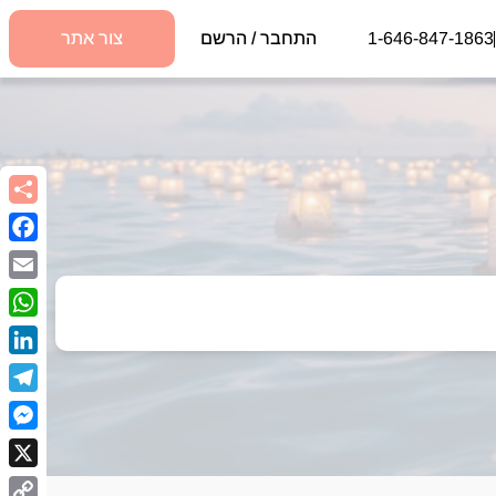
1-646-847-1863
התחבר / הרשם
צור אתר
book
Email
sApp
kedIn
egram
nger
X