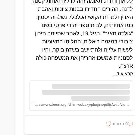
לליאון ודורה, תאומה זהה לדליה ואחות קטנה
לדנה. ההורים החדירו בבנות ציונות ואהבת
הארץ ולמרות הקושי הכלכלי, נשלחה יסמין,
כמו אחיותיה, לבית ספר יהודי פרטי בשם
"גולדה מאיר". בגיל 19, לאחר שסיימה תיכון
ציבורי במגמה ריאלית, החליטו התאומות
לעשות עלייה ולהתיישב בשדה בוקר, והיו
לסנוניות שמשכו אחריהן את המשפחה כולה
ארצה.
קרא עוד...
https://www.beeri.org.il/htm-webaxy/plugins/pdfjs/web/viewer.html?file=%2Fmedia%2Fsal%2Fpages%2F2117%2Ff38%2F%D7%90%D7%95%D7%A8%D7%95%D7%9F%20%D7%99%D7%A1%D7%9E%D7%99%D7%9F%20%D7%AA%D7%90%D7%99%D7%A8%20%D7%AA%D7%94%D7%9C%20%D7%99%D7%95%D7%9E%D7%95%D7%9F%2Epdf
0 תגובות