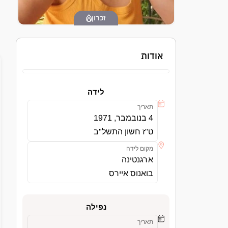
זכרון
אודות
לידה
תאריך
4 בנובמבר, 1971
ט"ז חשון התשל"ב
מקום לידה
ארגנטינה
בואנוס איירס
נפילה
תאריך