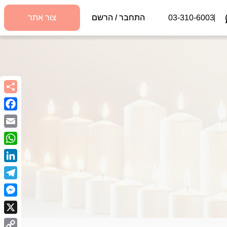
03-310-6003
התחבר / הרשם
צור אתר
book
Email
sApp
kedIn
egram
nger
X