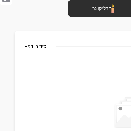
Copy
הדליקו נר
Link
סידור ידני