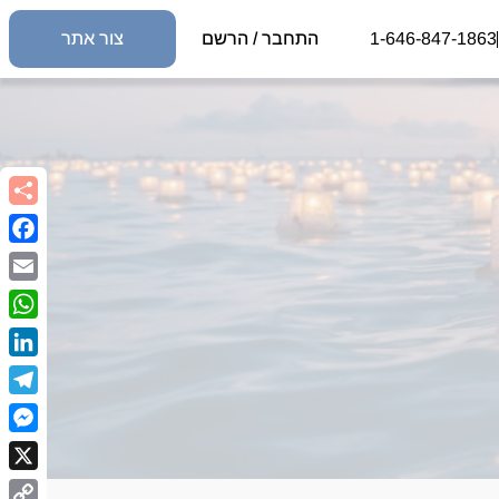
1-646-847-1863
התחבר / הרשם
צור אתר
book
Email
sApp
kedIn
egram
nger
X