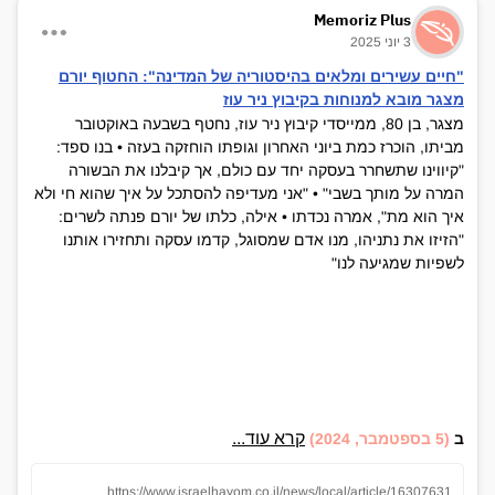
Memoriz Plus
3 יוני 2025
"חיים עשירים ומלאים בהיסטוריה של המדינה": החטוף יורם
מצגר מובא למנוחות בקיבוץ ניר עוז
מצגר, בן 80, ממייסדי קיבוץ ניר עוז, נחטף בשבעה באוקטובר
מביתו, הוכרז כמת ביוני האחרון וגופתו הוחזקה בעזה • בנו ספד:
"קיווינו שתשחרר בעסקה יחד עם כולם, אך קיבלנו את הבשורה
המרה על מותך בשבי" • "אני מעדיפה להסתכל על איך שהוא חי ולא
איך הוא מת", אמרה נכדתו • אילה, כלתו של יורם פנתה לשרים:
"הזיזו את נתניהו, מנו אדם שמסוגל, קדמו עסקה ותחזירו אותנו
לשפיות שמגיעה לנו"
קרא עוד...
ב
(5 בספטמבר, 2024)
https://www.israelhayom.co.il/news/local/article/16307631