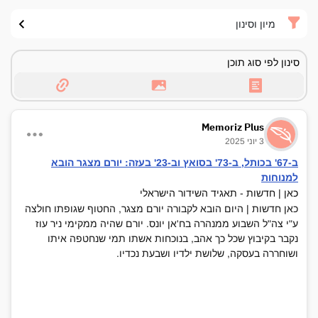
מיון וסינון
סינון לפי סוג תוכן
Memoriz Plus
3 יוני 2025
ב-67' בכותל, ב-73' בסואץ וב-23' בעזה: יורם מצגר הובא
למנוחות
כ
אן | חדשות - תאגיד השידור הישראלי
כאן חדשות | היום הובא לקבורה יורם מצגר, החטוף שגופתו חולצה
ע"י צה"ל השבוע ממנהרה בח'אן יונס. יורם שהיה ממקימי ניר עוז
נקבר בקיבוץ שכל כך אהב, בנוכחות אשתו תמי שנחטפה איתו
ושוחררה בעסקה, שלושת ילדיו ושבעת נכדיו.