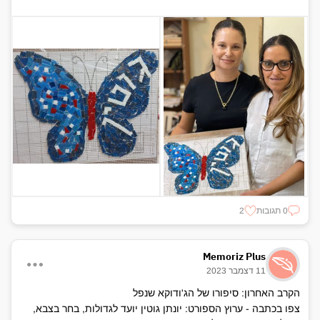
צבעי הפרפר שנבחרו, מייצגים את דרכו של גוטין בצבא.
הצבע הטורקיז הוא צבע הכומתה של חיל התקשוב, שבו החל את
דרכו הצבאית והצבע האדום, הוא צבע הכומתה של היחידה
הרב-מימדית שאליה השתייך.
אלוף בחייו, גיבור במותו.
כואבים את מותו ומבטיחים לזכור תמיד תמיד.
יהי זכרו ברוך.
משפחת עובד
0 תגובות
2
Memoriz Plus
11 דצמבר 2023
הקרב האחרון: סיפורו של הג'ודוקא שנפל
צפו בכתבה - ערוץ הספורט: יונתן גוטין יועד לגדולות, בחר בצבא,