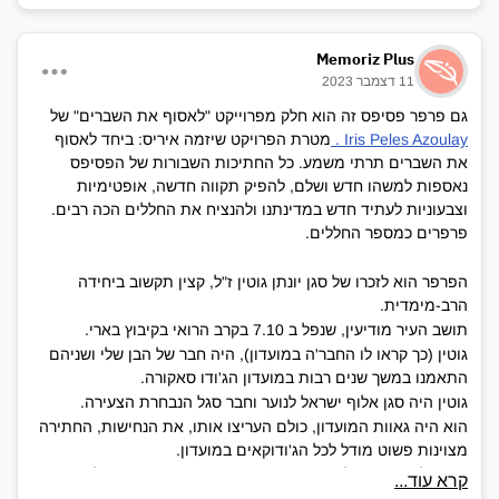
Memoriz Plus
11 דצמבר 2023
גם פרפר פסיפס זה הוא חלק מפרוייקט "לאסוף את השברים" של
Iris Peles Azoulay .
מטרת הפרויקט שיזמה איריס: ביחד לאסוף
את השברים תרתי משמע. כל החתיכות השבורות של הפסיפס
נאספות למשהו חדש ושלם, להפיק תקווה חדשה, אופטימיות
וצבעוניות לעתיד חדש במדינתנו ולהנציח את החללים הכה רבים.
פרפרים כמספר החללים.
הפרפר הוא לזכרו של סגן יונתן גוטין ז"ל, קצין תקשוב ביחידה
הרב-מימדית.
תושב העיר מודיעין, שנפל ב 7.10 בקרב הרואי בקיבוץ בארי.
גוטין (כך קראו לו החבר'ה במועדון), היה חבר של הבן שלי ושניהם
התאמנו במשך שנים רבות במועדון הג'ודו סאקורה.
גוטין היה סגן אלוף ישראל לנוער וחבר סגל הנבחרת הצעירה.
הוא היה גאוות המועדון, כולם העריצו אותו, את הנחישות, החתירה
מצוינות פשוט מודל לכל הג'ודוקאים במועדון.
היתה לו אפשרות להיות ספורטאי מצטיין בצבא, אך בחר להיות
קרא עוד...
לוחם.