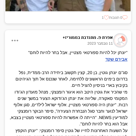
0 תגובות
1
אפרת פ. מתנדבת בממוריז+
11 נובמבר 2023
"יונתן יכל להיות ספורטאי מצטיין, אבל בחר להיות לוחם"
אבירם שקד
סג"ם יונתן גוטין, בן 20, קצין תקשוב ביחידה הרב-ממדית, נפל
בדרום בימים הראשונים ללחימה, לאחר שנכנס אל תוך הגיהינום
בקיבוץ בארי בניסיון להציל חיים.
מי שהכיר את גוטין היטב הוא איגור רומנצקי, מנהל מועדון הג'ודו
המקומי סאקורה, שליווה את יונתן הג'ודוקא הצעיר במשך שנים
רבות. "יונתן היה ספורטאי מצטיין, אלוף ישראל לילדים, סגן אלוף
ישראל לנוער וחבר סגל הנבחרת הצעירה", סיפר הבוקר רומנצקי
למודיעין NEWS. "הייתה לו אפשרות להיות ספורטאי מצטיין בצבא,
אבל הוא בחר להיות לוחם".
על השעות האחרונות לחייו של גוטין סיפר רומנצקי: "יונתן הוקפץ