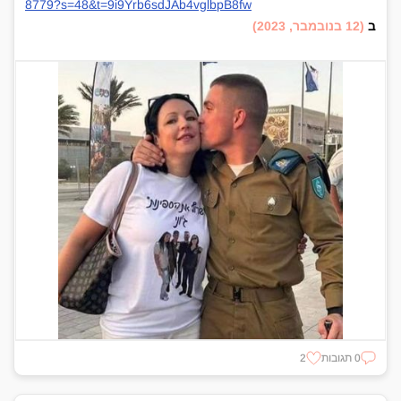
8779?s=48&t=9i9Yrb6sdJAb4vglbpB8fw
ב
(12 בנובמבר, 2023)
0 תגובות
2