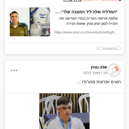
"המדליה שלה ליד המצבה שלו": רז הרשקו הקדישה את הזהב לקצין שנפל בקרב בבארי
אלופת אירופה הטרייה בג'ודו הקדישה את
הזכייה לסגן יונתן גוטין, שאותו הכירה
במסגרת נבחרת הג'ודו. משפחתו סיפרה ל-
https://www.ynet.co.il/news/article/bjq911cjzc#autoplay
ynet כי הרשקו הגיעה לשבעה ולבית העלמין
והקדישה גם זכיות בתחרויות קודמות ליונתן:
"היא אמרה לנו שהוא תמיד איתה בלב. אם
0 תגובות
1
כולם היו כמו רז ויונתן, היינו מזמן מנצחים את
המלחמה"
אלה גוטין
18 דצמבר 2023
רגעים וזכרונות מהג׳ודו …