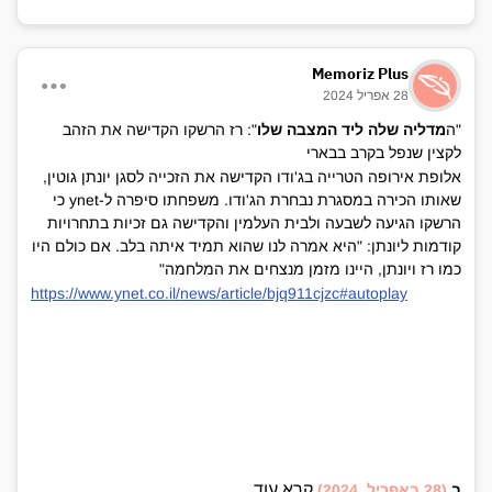
Memoriz Plus
28 אפריל 2024
"ה
מדליה שלה ליד המצבה שלו
": רז הרשקו הקדישה את הזהב
לקצין שנפל בקרב בבארי
אלופת אירופה הטרייה בג'ודו הקדישה את הזכייה לסגן יונתן גוטין,
שאותו הכירה במסגרת נבחרת הג'ודו. משפחתו סיפרה ל-ynet כי
הרשקו הגיעה לשבעה ולבית העלמין והקדישה גם זכיות בתחרויות
קודמות ליונתן: "היא אמרה לנו שהוא תמיד איתה בלב. אם כולם היו
כמו רז ויונתן, היינו מזמן מנצחים את המלחמה"
https://www.ynet.co.il/news/article/bjq911cjzc#autoplay
קרא עוד...
ב
(28 באפריל, 2024)