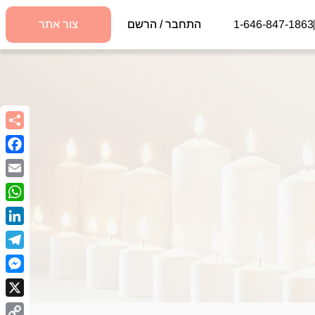
1-646-847-1863
התחבר / הרשם
צור אתר
book
Email
sApp
kedIn
egram
nger
X