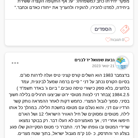
מפקד יחידתו כתב למשפחתו: "על אף התקופה הקצרה ששירת
ביחידה, למדנו להכירו, להוקירו ולהעריך את ייחודו כאדם וכחבר."
הספדים
0 תגובות
גבעת שמואל יד לבנים
21 ינואר 2023
בדצמבר 1983 הוא השלים קורס קציני טיס ועלה לדרגת סג"ם.
בסיום הקורס נכתב על דני " סיים ברמה שמעל לבינונית, עמד
בלחצים, בלא ספק כישורי טיסה טובים." ביום ג' באדר תשמ"ד )
1984.2.5 )נבחר דני לצוות מטוסי ירוט שביצעו תרגילים בלילה חשוך
בסיני, סמוך לגבול המצרי. כחמש דקות לאחר ההמראה נותק קשר
הרדיו עם דני, והוא נעלם עם מטוסו בחשכת הלילה. במהלך כל אותו
לילה, מטוסים ומסוקים של חיל האוויר הישראלי 12 ושל האו"ם
חיפשו אחרי דני, אך מאמציהם לא העלו דבר. רק בבוקר נמצאו
שרידי המטוס ובו גופתו של דני. התברר כי מטוס הסקייהוק שלו פגע
בצלע הר והתרסק, כ -10 ק"מ מגבול ישראל, בתוך שטח מצרים.