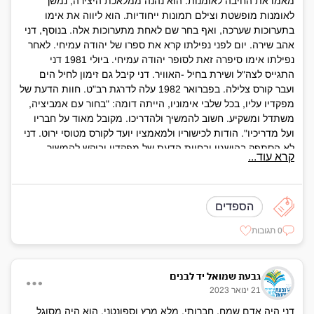
מאמו את החיבה לאומנות. הוא נהנה ממלאכת היצירה, נמשך
לאומנות מופשטת וצילם תמונות ייחודיות. הוא ליווה את אימו
בתערוכות שערכה, ואף בחר שם לאחת מתערוכות אלה. בנוסף, דני
אהב שירה. יום לפני נפילתו קרא את ספרו של יהודה עמיחי. לאחר
נפילתו אימו סיפרה זאת לסופר יהודה עמיחי. ביולי 1981 דני
התגייס לצה"ל ושירת בחיל -האוויר. דני קיבל גם זימון לחיל הים
ועבר קורס צלילה. בפברואר 1982 עלה לדרגת רב"ט. חוות הדעת של
מפקדיו עליו, בכל שלבי אימוניו, הייתה דומה: "בחור עם אמביציה,
משתדל ומשקיע. חשוב להמשיך ולהדריכו. מקובל מאוד על חבריו
ועל מדריכיו". הודות לכישוריו ולמאמציו יועד לקורס מטוסי ירוט. דני
לא הסתפק בהישגיו ובחוות הדעת של מפקדיו וביקש להמשיך
קרא עוד...
ולהתאמן כדי להגיע למיצוי עצמי. בחוות-הדעת של מפקדו ביולי
1983 הוא צוין כ"קצין טוב, בחור מצויין ." באוגוסט 1983 קיבל את
כנפי הטיס
הספדים
0 תגובות
גבעת שמואל יד לבנים
21 ינואר 2023
דני היה אדם שמח, חברותי, מלא מרץ וספונטני. הוא היה מסוגל