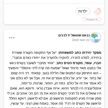
ילדות
0 תגובות
גבעת שמואל יד לבנים
21 ינואר 2023
מפקד יחידתו כתב למשפחתו
: "על אף התקופה הקצרה ששירת
ביחידה, למדנו להכירו, להוקירו ולהעריך את ייחודו כאדם וכחבר".
חברו, עופר, מקורס הטיס כתב
: "אחד מחברי לשעבר בקורס ניגש
אלי במבט מאד מיוחד ושאל "שמעת מה קרה לדני אינסלר" והמשיך
– הוא התרסק עם המטוס שלו הלילה בנגב. קפאתי. דני היה קסם
של בחור. אני יודע, על כולם אומרים את זה, אבל אני לא כולם ואני
לא אומר את זה על כולם. כמה חן, הומור, שנינות, כריזמה,
אינטליגנציה היו לבחור ההוא. איזה אובדן נוראי. ודווקא הוא, שאם
היו שואלים את כל חניכי הקורס ההוא את מי הם הכי אוהבים, אין לי
ספק שהיה מגיע למקומות הראשונים, אם לא לראשון. דווקא החלל
הראשון של הקורס זה דני? מה אומר, באמת שוק רציני. עד עכשיו,