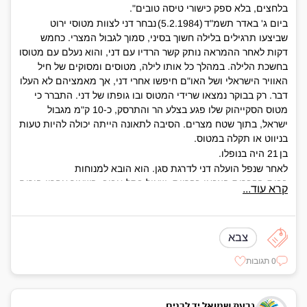
בלחצים, בלא ספק כישורי טיסה טובים".
ביום ג' באדר תשמ"ד (5.2.1984) נבחר דני לצוות מטוסי ירוט
שביצעו תרגילים בלילה חשוך בסיני, סמוך לגבול המצרי. כחמש
דקות לאחר ההמראה נותק קשר הרדיו עם דני, והוא נעלם עם מטוסו
בחשכת הלילה. במהלך כל אותו לילה, מטוסים ומסוקים של חיל
האוויר הישראלי ושל האו"ם חיפשו אחרי דני, אך מאמציהם לא העלו
דבר. רק בבוקר נמצאו שרידי המטוס ובו גופתו של דני. התברר כי
מטוס הסקייהוק שלו פגע בצלע הר והתרסק, כ-10 ק"מ מגבול
ישראל, בתוך שטח מצרים. הסיבה לתאונה הייתה יכולה להיות טעות
בניווט או תקלה במטוס.
בן 21 היה בנופלו.
לאחר שנפל הועלה דני לדרגת סגן. הוא הובא למנוחות
בבית-הקברות הצבאי בקריית- שאול בתל-אביב. השאיר אחריו הורים
קרא עוד...
ואח.
לאחר נפילתו הקי
מו בני משפחתו גל-עד לזכרו מהריסות המטוס בניצנה, בנקודת
צבא
הגבול בין ישראל למצרים. לאחר מכן החליפה המשפחה את הגל-עד
באבנים.
0 תגובות
גבעת שמואל יד לבנים