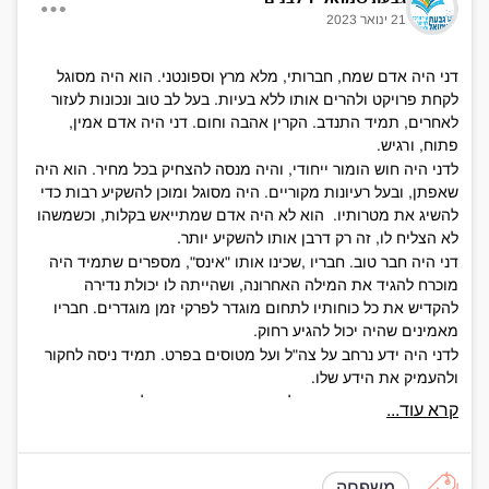
21 ינואר 2023
דני היה אדם שמח, חברותי, מלא מרץ וספונטני. הוא היה מסוגל
לקחת פרויקט ולהרים אותו ללא בעיות. בעל לב טוב ונכונות לעזור
לאחרים, תמיד התנדב. הקרין אהבה וחום. דני היה אדם אמין,
פתוח, ורגיש.
לדני היה חוש הומור ייחודי, והיה מנסה להצחיק בכל מחיר. הוא היה
שאפתן, ובעל רעיונות מקוריים. היה מסוגל ומוכן להשקיע רבות כדי
להשיג את מטרותיו. הוא לא היה אדם שמתייאש בקלות, וכשמשהו
לא הצליח לו, זה רק דרבן אותו להשקיע יותר.
דני היה חבר טוב. חבריו ,שכינו אותו "אינס", מספרים שתמיד היה
מוכרח להגיד את המילה האחרונה, ושהייתה לו יכולת נדירה
להקדיש את כל כוחותיו לתחום מוגדר לפרקי זמן מוגדרים. חבריו
מאמינים שהיה יכול להגיע רחוק.
לדני היה ידע נרחב על צה"ל ועל מטוסים בפרט. תמיד ניסה לחקור
ולהעמיק את הידע שלו.
דני ירש מאמו את החיבה לאומנות. הוא נהנה ממלאכת היצירה,
קרא עוד...
נמשך לאומנות מופשטת וצילם תמונות ייחודיות. הוא ליווה את אימו
בתערוכות שערכה, ואף בחר שם לאחת מתערוכות אלה. בנוסף, דני
אהב שירה. יום לפני נפילתו קרא את ספרו של יהודה עמיחי. לאחר
משפחה