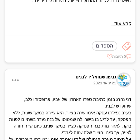
כשאני כותב על זה ממרחק חצי יובל רועדות לי הידיים".
קרא עוד...
הספדים
0 תגובות
גבעת שמואל יד לבנים
21 ינואר 2023
דני נהרג בזמן כתיבת ספרו האחרון של אביו, פרופסור וצלב,
שהוקדש לבניו.
בערב נפילתו עסקה אימו שרה בציור. היא ציירה במשך שעות, ללא
הפסקה, עד לרגע בו בישרו לה שמטוסו של בנה נעדר בשתיים לפנות
בוקר. לאחר מות בנה הפסיקה לצייר במשך שנים. כיום שרה חזרה
לצייר, אך סגנון הציור שלה שונה לגמרי.
על הציור מערב הנפילה של דני אמרה אימו
: "ציירתי מערבולת של