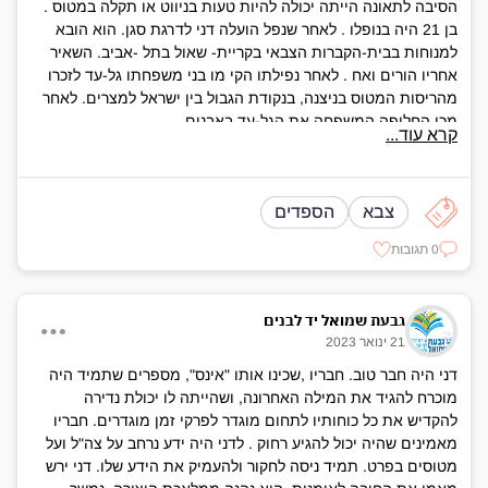
הסיבה לתאונה הייתה יכולה להיות טעות בניווט או תקלה במטוס .
בן 21 היה בנופלו . לאחר שנפל הועלה דני לדרגת סגן. הוא הובא
למנוחות בבית-הקברות הצבאי בקריית- שאול בתל -אביב. השאיר
אחריו הורים ואח . לאחר נפילתו הקי מו בני משפחתו גל-עד לזכרו
מהריסות המטוס בניצנה, בנקודת הגבול בין ישראל למצרים. לאחר
מכן החליפה המשפחה את הגל-עד באבנים
קרא עוד...
צבא
הספדים
0 תגובות
גבעת שמואל יד לבנים
21 ינואר 2023
דני היה חבר טוב. חבריו ,שכינו אותו "אינס", מספרים שתמיד היה
מוכרח להגיד את המילה האחרונה, ושהייתה לו יכולת נדירה
להקדיש את כל כוחותיו לתחום מוגדר לפרקי זמן מוגדרים. חבריו
מאמינים שהיה יכול להגיע רחוק . לדני היה ידע נרחב על צה"ל ועל
מטוסים בפרט. תמיד ניסה לחקור ולהעמיק את הידע שלו. דני ירש