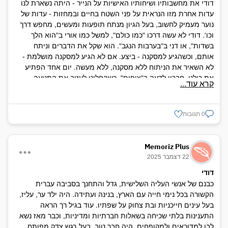
דודי את מחשבותיו ושיחותיו האישיות על הנייר - היתה נשארת לנו
עדות אחרת מזו הנראית על פני השטח בחיים ובמחזות - עדות של
נוער מעמיק לחשוב, בעל הגיון מנתח תופעות ומעשים, מחפש דרך
וכו'. דודי לא עשה דרכו "כמו כולם", למשל כמו אורי ב"הוא הלך
בשדות", או דני ב"בערבות הנגב". הוא שקל את הדברים וניתח
אותם, וכשהגיע למסקנה - ביצע. אם לא הגיע למסקנה מושלמת -
לא השאיר את הניתוח ללא מסקנה, ללא מעשה. יום אחד הפתיע
את כולנו, חבריו לדעה ב"צופים", כשהחליט לעזוב את התנועה
קרא עוד...
ולהתטרף לנוער העובד. הוא א הסתפק בדיבורים על "רעיון העבודה"
ו"מלחמת הפועלים", שהחלו אז, בגלוי או בסתר, לחדור לשורות
ה"צופים". הוא החליט לבדו, על אף העובדה שהיה חבר המרכז
0 תגובות
בגדודו, ללכת אך הנוער העובד, לחנך ולארגן את הפועלים הצעירים.
בימי שביתת התלמידים בביה"ס הריאלי על חופש הארגון של
התלמידים בתנועות החלוציות - היה דודי בין העומדים בראש.
Memoriz Plus
ו"תפקיד" מיוחד היה לו - היה מניח, או מצנן, דעתם של ההרפתקנים
22 דצמבר 2025
מכאן ומשכנע בהגיונו החריף את המהסים מכאן. ובימי הפילוג
דודי
בתנועת הפועלים והנוער החלוצי - היה דודי מיזמי פעולה של חברים
כבנם של אנשי העליה השלישית, גדל והתחנך בסביבה עברית
מתנועות נוער שונות לאיחוד הנוער החלוצי. דודי לא הגדיר עצמו
הקשורה בכל נימי חייה עם הארץ, בנינה ועתידה. היה ילד ער, עליז,
לזרם פוליטי מסוים, אך שאב מכמה זרמים בתנועת הפועלים וניסה
בעל עינים חייכניות ובת צחוק על שפתיו. עוד בגיל רך הראה
למזג במחשבתו מה שנראה לו נכון בכל זרם. היתה לדודי עמדה
התענינות בלתי שכיחה בשאלות חברתיות ומדיניות, וכבר מאז נשא
מרכזית בכל חברה שהיה בה - בגדוד שלו ב"צופים", בסניף הנוער
לבו למדוכאים ולמקופחים. היה חבר טוב, בעל רגש צדק מפותח,
העובד בחיפה, בהכשרה המגויסת. נתנו בו אמון. חבריו העריכו אותו.