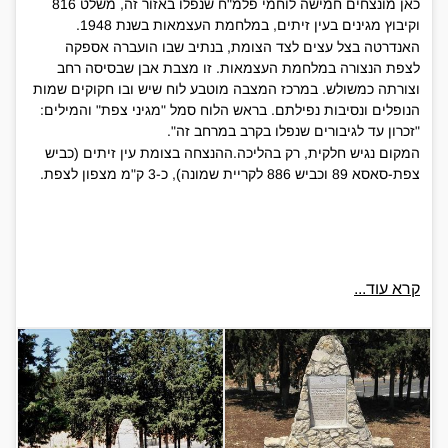
כאן מונצחים חמישה לוחמי פלמ"ח שנפלו באזור זה, משלט 816
וקיבוץ מגינים בעין זיתים, במלחמת העצמאות בשנת 1948.
האנדרטה בצל עצים לצד הצומת, בנתיב שבו הועברה אספקה
לצפת הנצורה במלחמת העצמאות. זו מצבת אבן שבסיסה רחב
וצורתה כמשולש. במרכז המצבה מוטבע לוח שיש ובו חקוקים שמות
הנופלים ונסיבות נפילתם. בראש הלוח סמל "מגיני צפת" והמילים:
"זכרון עד לגיבורים שנפלו בקרב במרחב זה".
המקום נגיש חלקית, רק בהליכה.ההנצחה בצומת עין זיתים (כביש
צפת-סאסא 89 וכביש 886 לקריית שמונה), כ-3 ק"מ מצפון לצפת.
קרא עוד...