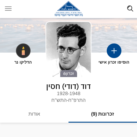
הוסיפו זכרון אישי
הדליקו נר
זכרון
דוד (דודי) חסין
1928-1948
התרפ"ח-התש"ח
זכרונות (9)
אודות