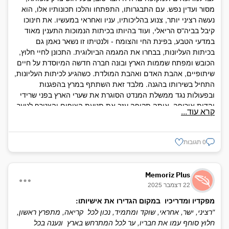
מסור ועדין נפש. עם התבגרותו, התפתחו והלכו תכונותיו אלו, הוא
לדבריו המעטים היה משקל, כי חבריו ידעו שמאחורי דבריו ישנה
נעשה רציני יותר, צנוע בהליכותיו, עניו ואחראי במעשיו. את חינוכו
מחשבה עמוקה. רק מעטים מחבריו ידעו גם על התלבטויותיו, על
קיבל בביה"ס הריאלי, ועוד בהיותו בכיתות הנמוכות התענין מאוד
הפקפוקים, על ראית אפשרויות אחרות, נוספות - בשאלות שכיום
במדעי הטבע, בפינת החי והצומח - ולנטיתו זו נשאר נאמן גם
עבר כבר זמנן, כמו דרכי המאבק והתרון הפוליטי, ובשאלות שרק
בכיתות העליונות, בבחרו את המגמה הביולוגית. התכונן לחיי חלוץ,
היום עולות הן בחריפות על סדר היום, כגון דרכי אירגון הנוער בעיר,
הכובש ומפתח שממות הארץ ובונה חברה חדשה המיוסדת על חיים
עתיד הקיבוץ, מקומם של הרמה המקצועית והמדע בחקלאות שלנו
שיתופיים, אהבת האדם ואהבת המולדת. כשהגיע לכיתות העליונות,
וכו'. אך מתוך אחריות כלפי החברה, שבה חי והיה בין מעצבי
התחיל בשירותו בהגנה. מלבד זאת השתתף במרץ בהפגנות
דמותה, נשארו הדברים הסתומים. הוא חיפש דרך חדשה, אולם כל
ובפעולות נגד ממשלת המנדט הסוגרת את שערי הארץ בפני שרידי
עוד לא מצא אותה - הלך בדרך שהוכיחה את עצמה, לעת עתה,
יהדות אירופה. אותה תקופה עזב את תנועת הצופים והצטרף לנוער
ביותר. כללו של דבר, דרכו של דודי במעשה הארצישראלי היתה דרך
קרא עוד...
העובד, בו ראה את מקומו הנכון ואליו התמסר בלהט. בהיותו
של מחשבה עצמאית, רצופה ניתוח הגיוני ואחריות חברתית; דרך של
בהכשרה באשדות יעקב, לא חדל מהתענין בשאלות ביולוגיה,
הגשמה ומעשה, לא כלאחר יד, אלא מתוך שיקול דעת רציני.
ביוכימיה וביחוד בתודעת התורשה. חלם על השתלמות במדע זה ועל
מרדכי נ. מתוך "מצבות על הדרך"
0 תגובות
שימושו בו, כחקלאי משכיל, לטובת חברתו ועמו. גם בימיו האחרונים
רקם את חלומותיו על התישבות, על שלום, על השתלמות וחיי יצירה,
אך לא זכה להשתתף יחד עם קבוצתו - שבעיצוב דמותה לקח חלק
Memoriz Plus
פעיל ורב - בהקמת משק "יפתח". יהא זכרו ברוך.
22 דצמבר 2025
הוריו, מתוך "מצבות על הדרך"
מפקדיו ומדריכיו ‏ במקום הגדירו את אישיותו:
"רציני, ישר, אחראי, שוקד ומתמיד, נכון לכל ‏ קריאה, מתפרץ ראשון,
חלוץ סוחף עמו את חבריו, ער לכל המתרחש בארץ ‏ ונענה בכל