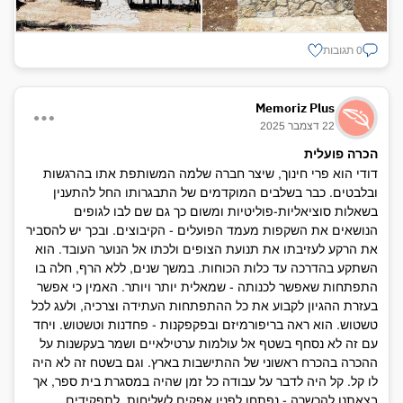
0 תגובות
Memoriz Plus
22 דצמבר 2025
הכרה פועלית
דודי הוא פרי חינוך, שיצר חברה שלמה המשותפת אתו בהרגשות
ובלבטים. כבר בשלבים המוקדמים של התבגרותו החל להתענין
בשאלות סוציאליות-פוליטיות ומשום כך גם שם לבו לגופים
הנושאים את השקפות מעמד הפועלים - הקיבוצים. ובכך יש להסביר
את הרקע לעזיבתו את תנועת הצופים ולכתו אל הנוער העובד. הוא
השתקע בהדרכה עד כלות הכוחות. במשך שנים, ללא הרף, חלה בו
התפתחות שאפשר לכנותה - שמאלית יותר ויותר. האמין כי אפשר
בעזרת ההגיון לקבוע את כל ההתפתחות העתידה וצרכיה, ולעג לכל
טשטוש. הוא ראה בריפורמיזם ובפקפקנות - פחדנות וטשטוש. ויחד
עם זה לא נסחף בשטף אל עולמות ערטילאיים ושמר בעקשנות על
ההכרה בהכרח ראשוני של ההתישבות בארץ. וגם בשטח זה לא היה
לו קל. קל היה לדבר על עבודה כל זמן שהיה במסגרת בית ספר, אך
בצאתנו להכשרה - נפתחו לפניו אפקים לשליחות, לתפקידים.