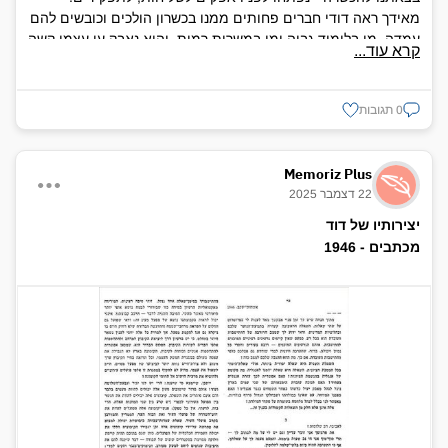
מאידך ראה דודי חברים פחותים ממנו בכשרון הולכים וכובשים להם
עמדה, מי בלימוד גבוה ומי במשרות רמות, והוא נאבק ען עצמו קשה
קרא עוד...
כדי להיווכח שמקומו הוא אך ורק במקום עבודה צנוע במשק קיבוצי.
כשהייתי אומר כי הוא מיתמם אם הוא חשוב להישאר "חצירניק"
והייתי רואה בזה הונאה עצמית - היה כועס ולא הודה כך מעולם.
0 תגובות
דודי הוא אבטיפוס לרבים, שלא נתפתו לנוחיות, שהלכו אל הקשה
בהכרה ברורה, תוך מלחמה פנימית קשה, ושהיו בסופו של דבר כה
שלמים עם מעשיהם עד שהיו מוכנים לתת - ונתנו את החיים עצמם.
Memoriz Plus
ג.ר. מתוך "מצבות על הדרך"
22 דצמבר 2025
יצירותיו של דוד
מכתבים - 1946