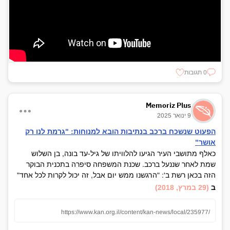
0 תגובות
Memoriz Plus
9 ינואר 2025
הפעוט שנשכח ברכב בנתיבות הובא למנוחות: "גרמת לנו רק
אושר"
כאלף מתושבי העיר הגיעו להלוויתו של גיל-עד בונה, בן השלוש
שמת לאחר שננעל ברכב. שכנת המשפחה סיפרה בתכנית הבוקר
הזה בכאן רשת ב': "הרגשנו ממש יום אבל, זה יכול לקרות לכל אחד"
ב
(29 במרץ, 2018)
https://www.kan.org.il/content/kan-news/local/235977/