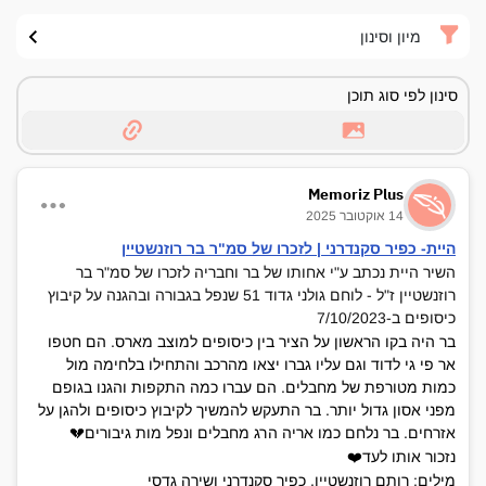
מיון וסינון
סינון לפי סוג תוכן
Memoriz Plus
14 אוקטובר 2025
היית- כפיר סקנדרני | לזכרו של סמ"ר בר רוזנשטיין
השיר היית נכתב ע"י אחותו של בר וחבריה לזכרו של סמ"ר בר
רוזנשטיין ז"ל - לוחם גולני גדוד 51 שנפל בגבורה ובהגנה על קיבוץ
כיסופים ב-7/10/2023
בר היה בקו הראשון על הציר בין כיסופים למוצב מארס. הם חטפו
אר פי גי לדוד וגם עליו גברו יצאו מהרכב והתחילו בלחימה מול
כמות מטורפת של מחבלים. הם עברו כמה התקפות והגנו בגופם
מפני אסון גדול יותר. בר התעקש להמשיך לקיבוץ כיסופים ולהגן על
אזרחים. בר נלחם כמו אריה הרג מחבלים ונפל מות גיבורים💔
נזכור אותו לעד❤️
מילים: רותם רוזנשטיין, כפיר סקנדרני ושירה גדסי