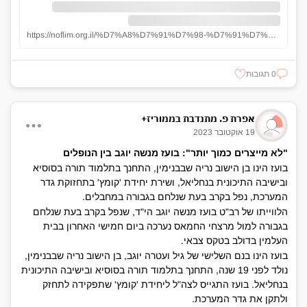
https://noflim.org.il/%D7%A8%D7%91%D7%98-%D7%91%D7%95%D7%A2%D7%96-%D7%9E%D7%A0%D7%A9%D7%94-%D7%99%D7%95%D7%92%D7%91/
0 תגובות
אפרת פ. מתנדבת בממוריז+
19 אוקטובר 2023
"לא מייצרים כמוך יותר": בועז מנשה יוגב בין הנופלים
בועז הינו בן הישוב נריה שבבנימין, התחנך בתלמוד תורה בסוסיא
ובישיבה התיכונית בנחליאל, ושירת יחידת 'קומץ' בתחזוקת גדר
המערכת, נפל בקרב בעת שנלחם בגבורה במחבלים.
הלווייתו של רב"ט בועז מנשה יוגב הי"ד, שנפל בקרב בעת שנלחם
בגבורה למול מרצחי החמאס נערכה ביום חמישי האחרון בבית
העלמין בדולב בטקס צבאי.
בועז הינו בנם השלישי של גיל ועטרה יוגב, בן הישוב נריה שבבנימין,
נולד לפני 19 שנה, התחנך בתלמוד תורה בסוסיא ובישיבה התיכונית
בנחליאל. בועז התגייס לצה"ל ליחידת 'קומץ' שתפקידה לתחזק
ולתקן את גדר המערכת.