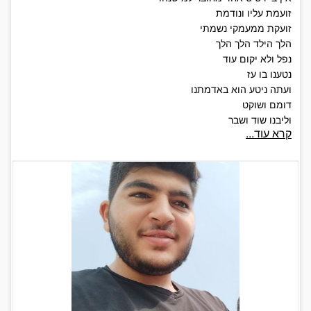
זועמת עליו ונודמת
זועקת ממעמקי נשמתי
הלך הילד הלך הלך
נפל ולא יקום עוד
נטענו בו עז
ועתה ניטע הוא באדמתנו
דומם ושוקט
וליבנו שוד ושבר
קרא עוד...
בת עמי השדודה
מי ינחמך
מי יקימך מאבלך
מי יקימנו משברון ליבנו
מעצבוננו
מאובדן בננו, אחייננו
בועזנו
אהובנו
יקירנו
אחחח אוי לה לאם כי תתייפח
ושברנו מה נורא הוא.