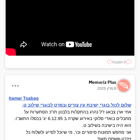
0 תגובות
Memoriz Plus
8 מרץ 2025
Itamar Tsabag
שלום לכול בוגרי ישיבת עין צורים ובפרט לבוגרי שילוב ט,
אחי ארן צבאג ז"ל נהרג בהתקלות בלבנון תו"כ הסתערות על
מחבלים בואדי סלוקי באירוע שקרה ב 6.12.95 יג' בכסלו התשנ"ו.
הוא היה בישיבה בשילוב ט.
אני מחפש תמונות סיפורים וכו', מי שיוכל לסייע ולשלוח כל
זיכרון-אשמח מאוד.