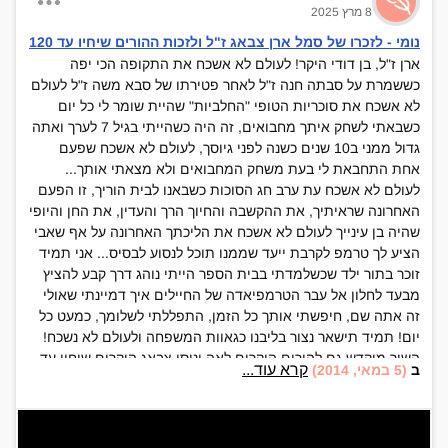
8 מרץ 2025
נומי - לזכרו של סמל ארן צבאג ז"ל ולזכות ההורים שיחיו עד 120
ארן ז"ל, בן דודי היקר! לעולם לא אשכח את התקופה הכי יפה
כששמרת על סבתה חנה ז"ל לאחר פטירתו של סבא משה ז"ל לעולם
לא אשכח את סוכריות הטופי "החלביות" שהיית שומר לי כל יום
כשבאתי לשחק איתך מחבואים, זה היה כשהייתי בגיל 7 לערך ואתה
גדול ממני ב10 שנים כשנה לפני גיוסך, לעולם לא אשכח שפעם
אחת התחבאת לי בעת משחק המחבואים ולא מצאתי אותך...
לעולם לא אשכח עת ערב חג הסוכות כשבאנו לבית הוריך, זו הפעם
האחרונה שראיתיך, את ההקשבה והחיוך הרך והעדין, את החן והיופי
שהיה בן עינייך לעולם לא אשכח את הליכתך האחרונה על אף שאבי
הציע לך טרמפ לקרבת ייעד שממנו תוכל לנסוע לבסיס... אני תמיד
זוכר בתור ילד שכשלמדתי בבית הספר הייתי נוהג דרך קבע להציץ
מבעד לחלון אל עבר הטרמפיאדה של החיילים איך דמיינתי שאולי
זה אתה שם, חיפשתי אותך כל הזמן, התפללתי לשלומך, כמעט כל
יום! תמיד תישאר נצור בליבנו כגאוות המשפחה ולעולם לא נשכח!
השיר מוקדש גם להורים היקרים לאה ונוסי צבאג היקרים שיחיו עד
קרא עוד...
ב
(5 במאי, 2014)
120 מתוך בריאות שלוה שפע והרחבה והרבה נחת מהילדים
ומהנכדים! נומי, השיר שהכי מזוהה עם היום הכי עצוב בשנה. תהא
נשמתם של כל חללי מערכות ישראל הי"ד בצבא הגנה לישראל
שנפלו בעת מילוי תפקידם וכל נספי ונרצחי הפיגועים בכל שנות