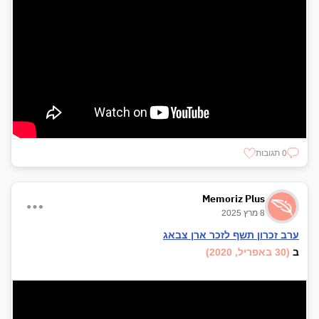
מדינת ישראל תהא נשמתכם צרורה בצרור החיים נוחתכם בגן עדן
ויהי רצון שתכף ומיד יקוים הפסוק "והקיצו ורננו שוכני עפר".
0 תגובות
Memoriz Plus
8 מרץ 2025
ערב זכרון תשף לזכר ארן צבאג
ב
(30 באפריל, 2020)