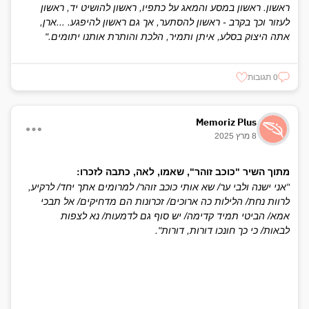
ראשון. ראשון במסע והמאג על כתפיו, ראשון להושיט יד, ראשון
לעזור וכך בקרב - ראשון להסתער, אך גם ראשון להיפגע. ...ארן,
אתה היצוק בסלע, איתן ותמיר, הלכת והותרת אותנו יתומים."
0 תגובות
Memoriz Plus
8 מרץ 2025
מתוך השיר "כוכב זוהר", שאמו, לאה, כתבה לזכרו:
"אני ישנה ולבי ער/ שא אותי כוכב זוהר/ למרומים אתך יחד/ לרקיע,
לרוות נחת/ הלילות כה ארוכים/ זכרונות הם מדחיקים/ אל תבכי
אמא/ הביטי תמיד קדימה/ יש סוף גם לדמעות/ נא לצפות
לבאות/ כי כך חונכו דורות, דורות".