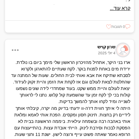
השם שלך ארז שזה עץ חזק התאים מאוד לתחושה שהשראת בי.
קרא עוד...
הרגשתי שאתה עמוד תווך חזק ויציב. זכורה לי פעם אחת באמת
במיוחד, היתה ארוחה משפחתית אצלנו אירחנו בקריית אונו שזה
תמיד מלווה בהרבה עשייה, ואני קצת הייתי בעולם משלי בתוך
0 תגובות
המחשבות שלי וקצת הלכתי לאיבוד. פשוט עבר עלי הרבה ואיכשהו
הרגשתי שראית אותי. שכולם כל הזמן רצים ואתה עצרת רגע
להתעניין באמת. היית מאוד אכפתי, היה לך חשוב שלאנשים סביבך
שרון קויש
יהיה טוב. שנהנה ביחד ודאגת לזמן איכות משותף. להושיב את כל
4 יולי 2025
הבני דודים למטה במרתף אצלכם לצפות בסרטים או לשחק משחקי
ארז בני היקר, אתחיל מהזיכרון הראשון שלי מימך ביום בו נולדת.
קופסה. אני רוצה להיות יותר כמוך בקטע הזה.
ירידת מים באחת לפנות בוקר. לקח שעתיים להתארגן ולקרוא
הרבה השתנה מאז שהלכת. אני מרגישה שזו היתה רעידת אדמה. או
לסבתא שתיקח את אבא ואותי לבית החולים. שעות של המתנה עד
כמו שעוקרים עץ וגדול ויפה מהאדמה עם השורשים ואז נפער חור
שהחלטת לצאת לעולם וגם אז לקחת את הזמן והיית זקוק לעידוד.
ענק.
יצאת לעולם והיית ממש שקט. בעוד שמחדרי לידה שונים נשמעו
ככה הסתובבנו בעולם, עם החור הזה בלב. תחושת החוסר שלך.
קולות בכי לך לקח זמן עד שהשמעת קול קלוש. נתנו לי לראותך
במיוחד הקטע הזה, שהיית אז בערך בגיל שלי, שזה לא היה הזמן, זה
לשנייה ומיד לקחו אותך להמשך בדיקות.
שבר את טבע הסדר בחיים זה מה שבעיקר הרעיד אותי.
היתה לי איתך חווית דז'ה-וו ידעתי בדיוק מה יקרה, קיבלתי אותך
עברו 6 שנים
לידיים רק בחצות. תינוק חסון ומקסים. הפכת אותי לאמא ומלאת
בהתחלה היה ממש קשה. ב2018 ישר טסתי לטורניר בצרפת ופשוט
אותי באהבה רבה ובשמחה עילאית. ביממה הראשונה בבית לא
בכיתי שם ביחד עם חברה שנפרדה מבן הזוג שלה. ואני בכיתי עליך.
הפסקת לבכות וסירבת לינוק. הייתי אובדת עצות. בהתייעצות עם
ככל שהזמן עבר זה הרגיש שזה לא נהיה קל יותר רק שאנחנו לומדים
הרופא נאמר שאתה פשוט עייף ורוצה לישון. ישנת 11 וחצי שעות.
לחיות לצד האובדן.