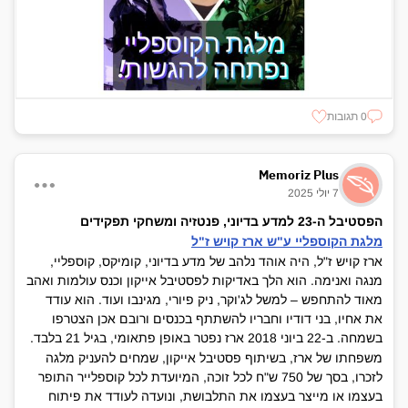
0 תגובות
Memoriz Plus
7 יולי 2025
הפסטיבל ה-23 למדע בדיוני, פנטזיה ומשחקי תפקידים
מלגת הקוספליי ע"ש ארז קויש ז"ל
ארז קויש ז"ל, היה אוהד נלהב של מדע בדיוני, קומיקס, קוספליי,
מנגה ואנימה. הוא הלך באדיקות לפסטיבל אייקון וכנס עולמות ואהב
מאוד להתחפש – למשל לג'וקר, ניק פיורי, מגינבו ועוד. הוא עודד
את אחיו, בני דודיו וחבריו להשתתף בכנסים ורובם אכן הצטרפו
בשמחה. ב-22 ביוני 2018 ארז נפטר באופן פתאומי, בגיל 21 בלבד.
משפחתו של ארז, בשיתוף פסטיבל אייקון, שמחים להעניק מלגה
לזכרו, בסך של 750 ש"ח לכל זוכה, המיועדת לכל קוספלייר התופר
בעצמו או מייצר בעצמו את התלבושת, ונועדה לעודד את פיתוח