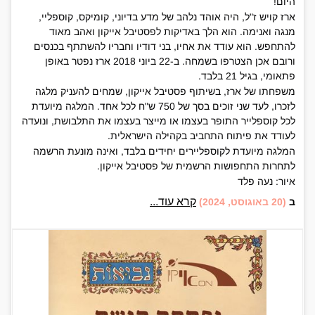
היום!
ארז קויש ז"ל, היה אוהד נלהב של מדע בדיוני, קומיקס, קוספליי,
מנגה ואנימה. הוא הלך באדיקות לפסטיבל אייקון ואהב מאוד
להתחפש. הוא עודד את אחיו, בני דודיו וחבריו להשתתף בכנסים
ורובם אכן הצטרפו בשמחה. ב-22 ביוני 2018 ארז נפטר באופן
פתאומי, בגיל 21 בלבד.
משפחתו של ארז, בשיתוף פסטיבל אייקון, שמחים להעניק מלגה
לזכרו, לעד שני זוכים בסך של 750 ש"ח לכל אחד. המלגה מיועדת
לכל קוספלייר התופר בעצמו או מייצר בעצמו את התלבושת, ונועדה
לעודד את פיתוח התחביב בקהילה הישראלית.
המלגה מיועדת לקוספליירים יחידים בלבד, ואינה מונעת הרשמה
לתחרות התחפושות הרשמית של פסטיבל אייקון.
איור: נעה פלד
קרא עוד...
ב
(20 באוגוסט, 2024)