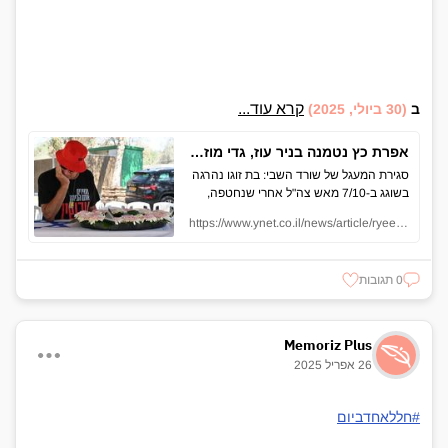
קרא עוד...
ב
(30 ביולי, 2025)
אפרת כץ נטמנה בניר עוז, גדי מוזס ספד בקול חנוק: "אעשה הכול שביתנו יפרח שוב"
סגירת המעגל של שורד השבי: בת זוגו נהרגה
בשוגג ב-7/10 מאש צה"ל אחרי שנחטפה,
ונקברה באופן זמני בקיבוץ של בני משפחה
https://www.ynet.co.il/news/article/ryeep2dpeg#autoplay
בשפלה. כעת, נטמנה מחדש בניר עוז:
"האדמה שכה אהבת". בתה סיפרה כי נולדה
לה נכדה חדשה: "את היית ממש מטורפת
0 תגובות
עליה, כמה הייתי רוצה שגם היא תקרא לך
'סבתא'"
Memoriz Plus
26 אפריל 2025
#חללאחדביום