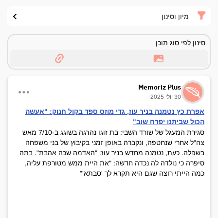
מיון וסינון
סינון לפי סוג תוכן
Memoriz Plus
30 יולי 2025
אפרת כץ נטמנה בניר עוז, גדי מוזס ספד בקול חנוק: "אעשה
הכול שביתנו יפרח שוב"
סגירת המעגל של שורד השבי: בת זוגו נהרגה בשוגג ב-7/10 מאש
צה"ל אחרי שנחטפה, ונקברה באופן זמני בקיבוץ של בני משפחה
בשפלה. כעת, נטמנה מחדש בניר עוז: "האדמה שכה אהבת". בתה
סיפרה כי נולדה לה נכדה חדשה: "את היית ממש מטורפת עליה,
כמה הייתי רוצה שגם היא תקרא לך 'סבתא'"